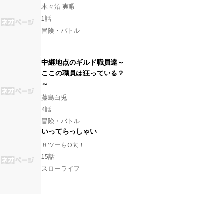
木々沼 爽暇
1
話
冒険・バトル
中継地点のギルド職員達～
ここの職員は狂っている？
～
藤島白兎
4
話
冒険・バトル
いってらっしゃい
８ツーらO太！
15
話
スローライフ