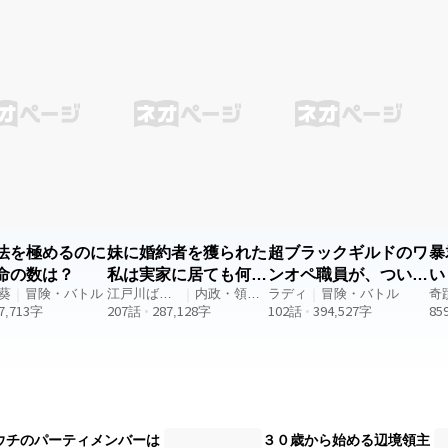
ー ※同著者作品
ワンオペで働き続
ドの職員をする男。 だが、
褐色系美少女剣士が、お喋
た青年は。 ついに、辞め
男の働くギルドはブラックど
な魔剣に溺愛されて、親の
とにしたようだ。 青年
ころか超ブラック。 ワンオ
討ちに出る物語』と同一世
辞めたことによる影響、辞
ペで働き続けた男はついに、
観です（こちらはコメディ
た青年の活躍による影響。
辞めることにしたようだ。
本作は同著者作品の
響は伝播し様々な影響を
男が辞めたことによる影響、
でも、シリアス寄りの展開
播して行く影
辞めた男の行動による影響。
なります。軽快な部分もあ
の果てにある、結果とは。
影響は伝播し様々な影響を
すが、ダーク寄りです。 ※
作は 『超ブラックギル
生む。 その伝播して行く影
的描写および残酷描写を含
のワンオペ職員が、ついに
響の果てにある、結果とは。
ーー 表紙絵使用フ
めた結果。』の続編となり
続編の契約連載開始！
ント：零ゴシック
す！ よろしければ前作も
『他の作品』欄から是非！ ※閲
ーダウンロード：https://
せてお読みいただけると幸
覧モードは原稿モードを推
pdesign.booth.pm/items/2
閲覧モードは原稿
奨、縦組み横組みは両対応し
法を極めるのに
妹に婚約者を獲られた
超ブラックギルドのワ
暴
538
ードを推奨、縦組み横組み
ています。 ※この物語は、法
命の数は？
私は実家に居ても何な
ンオペ職員が、ついに
い
両対応しています。 ※この
律・法令に反する行為を容
葵
｜
冒険・バトル
ので、帝都でドレスを
江戸川ばた
｜
内政・領地
辞めた結果。
ラディ
｜
冒険・バトル
奇
語は、法律・法令に反する
認・推奨するものではありま
7,713
字
散歩
207
話
287,128
経営
字
102
話
394,527
字
85
為を容認・推奨するもので
作ります。
せん。
ありません。
ウチのパーティメンバーは
３０歳から始める辺境領主