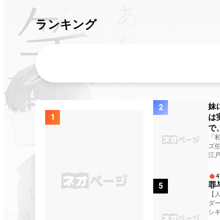
ランキング
妹
2
は
1
で
ま
「
ズ
を
江
承
歩
ー
4
る
罪
5
る
【
承
ダー
が
世
シ
が