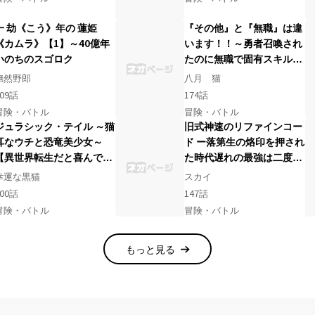
一 劫《こう》年の 蓮姫
『その他』と『無職』は違
《カムラ》【1】～40億年
います！！～勇者召喚され
いのちのスゴロク
たのに無職で固有スキル無
しはいらないと言われまし
憮然野郎
八月 猫
た～
09
話
174
話
冒険・バトル
冒険・バトル
ジュラシック・テイル ～猫
旧式神速のリファインコー
耳なウチと恐竜美少女～
ド ー落第生の烙印を押され
【異世界転生だと喜んでた
た時代遅れの最強は二度目
のに、実は白亜紀の地球で
の無双を極めるー
幸運な黒猫
スカイ
した⁉】
00
話
147
話
冒険・バトル
冒険・バトル
もっと見る