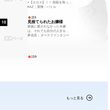
×【エロス】！！ 両親を喪って
をクビになってしまった。失
祖父母に育てられ、その後に
KAZ
|
冒険・バトル
意の中、とんでもなくデカい
祖母、最後に祖父を喪って天
鉄仮面のおっさんと出会い、
涯孤独の身となった高校卒業
なりゆきで逃亡することにな
215
間近の九頭竜八雲は買い物に
ってしまう。 必要に迫られて
見捨てられたお嬢様
10
出ようと玄関を出た瞬間、異
仲間に入れたのは、顔面にひ
家族に愛されなかった令嬢
世界に送られていた。 突然の
どい火傷を負った魔法使いの
は、それでも自分の人生を取
出来事に呆気に取られた八雲
女の子。パーティーの指揮を
り戻していく――。 幼い頃か
夢花音
|
ダークファンタジー
だが次の瞬間、巨大な影に飲
執るのは俺しかいない。本来
ら、妹のエリーヌばかりが両
み込まれてまた違う世界へと
は裏方で、リーダーにはなり
親に愛され、自分はいつも置
送られる。 そこで出会った美
づらい盗賊の俺が率いるチー
き去りにされてきたアデリー
女はこれから八雲の人生を大
ムの大冒険が今、始まる！
ヌ。 誕生日を祝ってもらった
きく変える存在。 異世界で四
159
こともない。 病気になって
大神龍と呼ばれる一人、黒神
も、そばにいてくれたのはメ
龍だった。 誰が召喚したのか
イドのマリーだけだった。 や
謎のまま八雲は黒神龍と契約
がてアデリーヌは両親と向き
して黒神龍の御子となった。
合い、ずっと胸に秘めていた
そして黒神龍の御子になった
思いを打ち明ける。 「私は、
八雲の異世界冒険譚が始ま
なぜ愛されなかったのです
る。 『この物語は、法律・法
か？」 けれど、ようやく家族
令に反する行為を容認・推奨
と向き合えたと思ったその
するものではありません
時、妹の存在が再びアデリー
もっと見る
ヌの心を傷つける。 家族との
決別を選んだアデリーヌを、