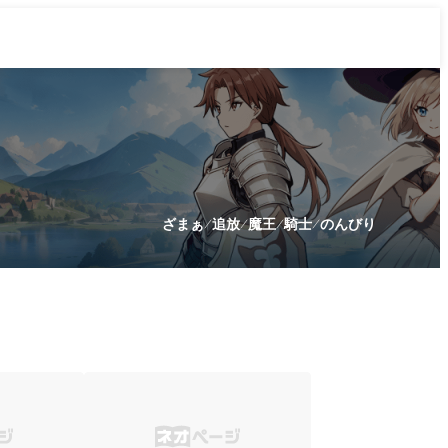
ざまぁ
追放
魔王
騎士
のんびり