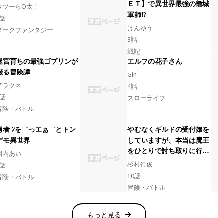
ＥＴ】で異世界最強の籠城
８ツーらO太！
軍師⁉
話
けんゆう
ダークファンタジー
3
話
戦記
迷宮育ちの最強ゴブリンが
エルフの花子さん
綴る冒険譚
Gin
アラクネ
4
話
話
スローライフ
冒険・バトル
勇者 ﾝを゛っエぁ゛とトン
やむなくギルドの受付嬢を
デモ異世界
していますが、本当は魔王
をひとりで討ち取りに行き
相内あい
たかったのです
杉村行俊
話
10
話
冒険・バトル
冒険・バトル
もっと見る