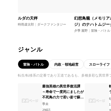
ルダの天秤
幻想鳥籠（メモリア
ジ）のナハトムジー
時雨虚太郎
|
ダークファンタジー
夕季 麗野
|
冒険・バトル
ジャンル
冒険・バトル
内政・領地経営
スローライフ
転生/転移系の定番であり王道であるも、多種多彩な異世界
最強英雄の異世界復活譚
～寿命で一度死にましたが
不死鳥の力で若い姿で蘇
り、異世界で無双する～
季未
1
298
話