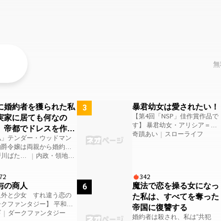
無
に婚約者を獲られた私
暴君幼女は愛されたい！
3
実家に居ても何なの
【第4回「NSP」佳作賞作品で
す】 暴君幼女・アリシア＝グ
、帝都でドレスを作り
リーン（10）がチート級ギフ
奇蹟あい
|
スローライフ
す。
私」テンダー・ウッドマン
トスキルと女神の加護とラッ
伯爵令嬢は両親から婚約者
キーボーナスを獲得したとこ
妹に渡せ、と言われる。 了
戸川ばた散
|
内政・領地経
ろから始まる非日常な異世界
した彼女は帝都でドレスメ
営
転生ファンタジー。 アリシア
カーの独立工房をやってい
72
342
は、楽してひっそりと暮らし
叔母のもとに行くことにす
与の商人
魔法で恋を操る女になっ
6
たいが口癖。 だけど今日もや
。 テンダーがあっさりと了
人外と少女 すれ違う恋の
た私は、すべてを奪った
っかいごとのほうからやって
し、家を離れるのには理由
クファンタジー】 平和な
きて、世界を巻き込み＆巻き
帝国に復讐する
あった。 それは三つ下の妹
界の裏側で、密かに魔物を
ギ
|
ダークファンタジー
込まれの大暴走！ 夢の玉の輿
婚約者は殺され、私は“共犯
生まれて以来の両親の扱い