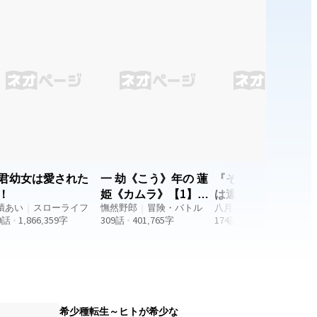
さらに待ち受けていたのは、
かけがえのないマリーとの永
遠の別れだった。 最愛の人を
失い、生きる意味さえ見失っ
たアデリーヌ。 それでも彼女
のそばには、彼女を見捨てな
かった人々がいた。 そしてあ
る日、アデリーヌの中に、亡
くなったはずのマリーの声が
響き始める――。 これは、愛
されなかった令嬢が、失った
愛と向き合い、自分自身を受
け入れ、新たな人生を歩み始
める物語。
君幼女は愛された
一 劫《こう》年の 蓮
『その他』と『無職
！
姫《カムラ》【1】～
は違います！！～勇
蹟あい
｜
スローライフ
40億年いのちのスゴ
憮然野郎
｜
冒険・バトル
召喚されたのに無職
八月 猫
｜
冒険・バトル
9
話
1,866,359
字
309
話
401,765
字
174
話
441,784
字
ロク
固有スキル無しはい
ないと言われました
希少種転生～ヒトが希少な