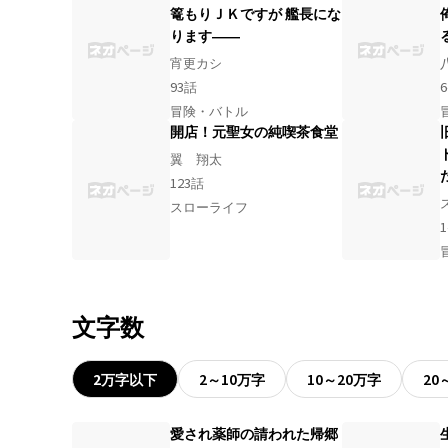
に変わることを指します。 白蓮の
篭もりＪＫですが 艦長にな
父： |司馬惜《しばさく》は、北
ります――
東にある強国、辛《しん》の王様
に仕えています。 ショウとメイの
宵更カシ
旅にも深く関わってきます。 キャ
93
話
6
ラクターイラスト等 ↓ https://not
冒険・バトル
e.com/buzenguy/n/n29e47a8307
開店！元聖女の純喫茶食堂
bb （月〜土）毎日am※21:00更新
※月曜日だけはam0:00 掲載スケジ
翼 翔太
ュールはあくまで現在の予定で
123
話
す。 諸事情により更新日を変更す
る可能性があります。 第二編まで
スローライフ
は星夏のオムニバス章原作と基本
1
同じですが、ところどころ未公開
だった部分を追加するなど改稿し
ています。
文字数
2万字以下
2～10万字
10～20万字
20
愛され薬師の請われた帰郷