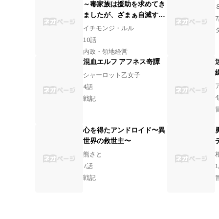
～毒家族は援助を求めてき
ましたが、ざまぁ自滅する
7
ようです～
イチモンジ・ルル
10
話
内政・領地経営
混血エルフ アフネス奇譚
シャーロット乙女子
4
話
4
戦記
心を得たアンドロイド〜異
世界の救世主〜
熊さと
7
話
1
戦記