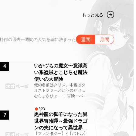
もっと見る
週
間
月
間
料作の過去一週間の人気を基に決まった
いかづちの魔女〜意識高
4
い系盗賊とこじらせ魔法
使いの大冒険
俺の名前はクリス。本当はク
リストファーというのだけ
ど、みんなそう呼ぶので、君
むらまさひょう
|
冒険・バト
もそう呼んでくれ。 まだ駆け
え
ル
出しの盗賊だが、いずれは世
323
界中を旅して、伝説の冒険家
黒神龍の御子になった異
7
と称賛されたいという、大き
世界冒険譚～最強ドラゴ
な夢を持っている。そんな俺
ンの夫になって異世界ハ
はある日、大失敗をして、ヘ
ーレム無双～
【ファンタジー】×【バトル】
ルプに入っていたパーティー