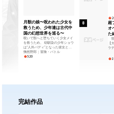
売り
の
彼
は
だ。 その正体は、人間
ついには？
する
話
2
ト
月獣の娘〜呪われた少女を
話
超
8
あ
る
救うため、少年達は古代中
オ
へ赴く。 
作
国の幻想世界を巡る〜
は
た
決
ード。 拒絶され
呪いで獣へと堕ちていく少女メイ
世
へと
飢
を救うため、 幼馴染の少年ショウ
【
は
に娼
は“人外バディ”となった彼女と共
そ
ラ
瞰
を
に旅へ出る。 二人が踏み込むの
憮然野郎
|
冒険・バトル
冒険
わずか
は、 神仙・霊獣・呪術がうごめく
520
物
1
に
中華幻想世界。 旅の仲間は、 宝
冒
情に飢
剣を操る将軍の娘・白蓮、 毒針と
ら飛び
ひと
蠱術を操る巫女インリン、 狼兜を
心
が
被った豪腕の青年ランガ、 そして
ず
新た
怒りによって巨大霊獣へと変貌す
まった。 
彼
る相棒・焰霄。 さらに、 彼らに
が
兄
救われた“龍神・応龍の化身”東王
現
に
公が空を駆け、 彼らの運命を導い
者たち
いく。 罪を売る
ていく。 呪い・絆・青春が交わる
を
完結作品
触れた少
中、 少年少女は宿命に抗い、世界
続
か
の闇へ挑む。 主な登場人物 ショ
た。 しかし、青年の
実
ウ： 主人公。大好きな幼馴染のメ
ル