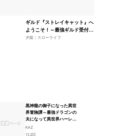
ギルド『ストレイキャット』へ
ようこそ！～最強ギルド受付嬢
のパーフェクトマニュアル～
夕姫
|
スローライフ
黒神龍の御子になった異世
界冒険譚～最強ドラゴンの
夫になって異世界ハーレム
無双～
KAZ
712
話