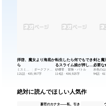
る──。 ーー
イを助けるために勇気を持って旅
ラック。 
『
に出る若者。 メイ： ヒロイン。
け
り
呪いのせいで体の一部が動物のよ
るこ
敵
うになってしまう。ショウとの旅
が
界
を通して、彼への愛情が深まる。
め
寄り）。 ※
白蓮《びゃくれん》： 北東の地、
影
中
強国 辛《しん》から来たショウ
生む。 その伝
と
とメイより少し年上の少女。 殷靈
響
りま
《インリン》: 南方の少数部族出
本
性
身の蠱術の巫女。 霊獣を一撃で仕
ド
みます。 ー
留めるほどの実力者。 メイの魔獣
辞
ォント: フォ
化を危険視し、次に会う時は敵に
ま
フリ
なると宣言して姿を消す。 |嵐牙
併
flo
《ランガ》: 狼兜を被り筋骨隆々
いです。 ※
拝啓、魔女より海底か
転生したら何でもでき
剣と魔
658
な若き青年。 株で素顔を見せない
モ
ら
るスライム娘が押し掛
必要な
ストイックな性格。 焰霄《エンシ
は
ミスミシ
｜
ダークファン
けてきた
砂礫零
｜
冒険・バトル
水色の山
ョウ》: 関西弁を話す小さな野
物
ン
121
話
435,957
タジー
字
114
話
436,925
字
94
話
61
狐。飼い主の嵐牙といつも行動を
行
共にしている。 東王公: 仙神の一
は
人。 爽やかなイケメン青年。 ト
カゲの姿でいるときに、崩落の土
絶対に読んでほしい人気作
砂で土に埋もれ動けなくなってい
たところをショウに助けられる。
※補足 半妖について： この物語で
は、呪いのせいで体の一部が動物
蒼茫のカナタ――私、引き