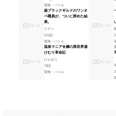
冒険・バトル
超ブラックギルドのワンオ
ペ職員が、ついに辞めた結
果。
ラディ
102
話
3
冒険・バトル
温泉マニア令嬢の異世界湯
けむり革命記
けんゆう
78
話
2
冒険・バトル