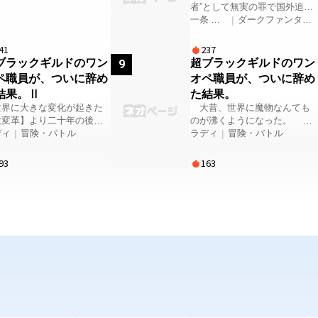
買いする男がいる。 人は
でハーレムな異世界スローラ
者”として無実の罪で国外追放
差だった。 やがてテンダー
を──『罪与の商人』と呼ん
イフはどこに行った⁉ そして
された。 だがその瞬間、私は
一条 莉
|
ダークファンタジ
叔母のもとで服飾を学び、
に擬態
アリシアに振り回されっぱな
「誰もが恋に堕ちる魔女」へ
子
ー
 ナンバリング全200
魔物オクルス。 東方ガッ
しの愛の女神・ミィシェリ
と生まれ変わる。 燃え盛る復
。ある意味「朝ドラ的」な
41
237
ランドの辺境国サルダン。
ア。その運命と貞操は守られ
讐の炎を胸に、裏切りの帝国
です。 前半が「妹に獲られ
ブラックギルドのワン
超ブラックギルドのワン
る依頼を受け、彼はその国
9
るのか……？
を『溺愛の魔法』で跪かせ
」まで。後半は「ドレスを
ペ職員が、ついに辞め
オペ職員が、ついに辞め
そこで出逢ったの
る、愛と復讐の逆転劇。
」り、主人公なりの様々な
、ハーフエルフの少女サニ
結果。Ⅱ
た結果。
着をつけ、ハッピーエンド
続け、愛情に
界に大きな変化が起きた
大昔、世界に魔物なんても
向かう話です。 100話まで
え、それでも、生きるため
大変革】より二十年の後。
のが沸くようになった。 魔
主人公視点、それ以降は俯
館に身を置く少女。 彼女
れでも世界は続いたし、
ディ
|
冒険・バトル
物は人を食い荒らして、人は
ラディ
|
冒険・バトル
視点で進行します。
見た瞬間、オクルスの目が
者ギルドもあった。 魔
追い詰められていた。 見か
に揺らぐ。 他者の感情
と戦い人々を救うかつての
ねた神様とやらが、人々へス
93
163
興味を示さない魔物と、愛
険者に憧れた少年は田舎か
キルやらステータスウインド
えた少女。 ふたりは、
出した。 しかし、小
ウなんてのを与えて魔物への
つの取引を交わす。 それ
者な少年は冒険者にはなら
対抗策とした。 そんなこん
救いとなるのか、それとも
、ギルドの職員になってし
なで人々は魔物と戦い続け、
な罪となるのか。 やがて
憧れて夢を見て焦
それ自体が仕事になった。
らは、領主の跡取りを巡る
れた冒険者たちはおらず、
魔物討伐でも何でもやるやつ
弟の骨肉の争い、その裏側
実に生きるのは怠惰な落伍
らを、別に冒険なんてしても
潜む陰謀へと巻き込まれて
だった。 それでも夢
ないのに冒険者なんて呼ん
魔物と、罪に
捨てきれない少年は職員を
だ。 国は冒険者を管理する
女。 交わるはずのな
けて、やがて青年になっ
ために、ついでに納税しても
った出逢いが、静かに、確
働くギ
らう為に冒険者ギルドを設立
に、国の均衡を揺らし始め
ドはブラックどころか超ブ
した。 そんな世界で、ギル