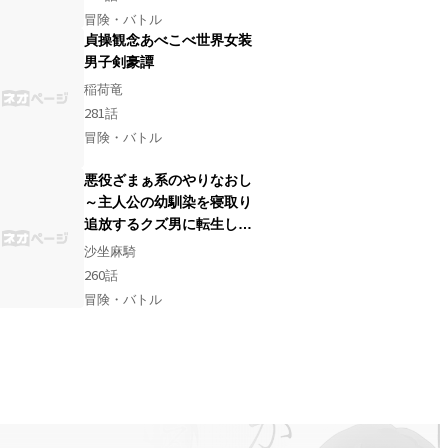
冒険・バトル
貞操観念あべこべ世界女装
男子剣豪譚
稲荷竜
281
話
冒険・バトル
悪役ざまぁ系のやりなおし
～主人公の幼馴染を寝取り
追放するクズ男に転生した
けどいい人バレしたら最強
沙坐麻騎
ムーブが起こった
260
話
冒険・バトル