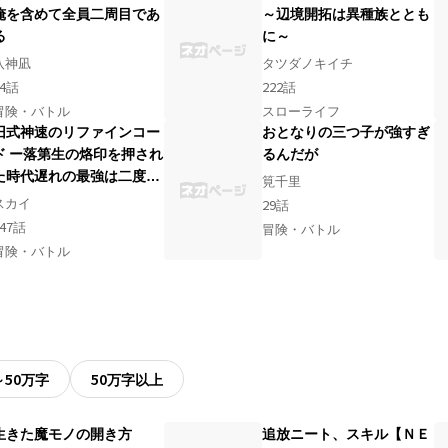
俺を含めて全員二周目であ
～辺境開拓は異種族ととも
る
に～
八神凪
タツダノキイチ
4
話
222
話
冒険・バトル
スローライフ
旧式神速のリファインコー
おとなりの三つ子が強すぎ
ド ー落第生の烙印を押され
るんだが
た時代遅れの最強は二度目
筧千里
の無双を極めるー
スカイ
29
話
47
話
冒険・バトル
冒険・バトル
～50万字
50万字以上
生きた魔モノの開き方
追放ニート、スキル【ＮＥ