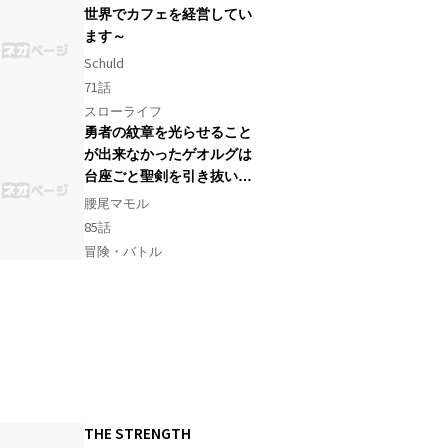
世界でカフェを経営してい
ます～
Schuld
71
話
スローライフ
勇者の紋章を光らせること
が出来なかったゲオルグは
台座ごと聖剣を引き抜いて
しまったようです――３本
腰尾マモル
の聖剣と３人の勇者
85
話
冒険・バトル
THE STRENGTH