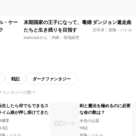
ル・ケー
末期国家の王子になって、毒婦
ダンジョン遁走曲
ク
たちと生き残りを目指す
庄司卓
|
冒険・バトル
maricaみかん
|
内政・領地経営
戦記
ダークファンタジー
ファンタジーの数々
転生したら何でもできるス
剣と魔法を極めるのに必要
ライム娘が押し掛けてきた
な命の数は？
砂礫零
水色の山葵
14
話
94
話
冒険・バトル
冒険・バトル