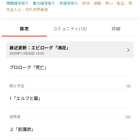
残酷描写有り
/
暴力描写有り
/
性描写有り
/
爽快
/
感動
/
熱い
/
転生
/
現
地主人公
/
何れ世界最強
目次
コミュニティ
(
12
)
詳細
最近更新：
エピローグ「満足」
2025年11月28日 18:00
プロローグ「死亡」
騎士学生
1
話
1「エルフと龍」
冒険者
2
話
２「庇護欲」