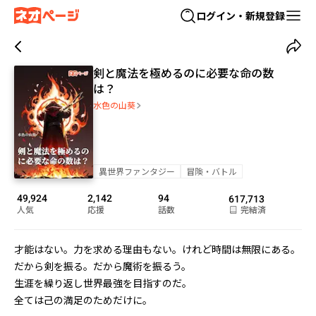
ログイン・新規登録
剣と魔法を極めるのに必要な命の数
は？
水色の山葵
異世界ファンタジー
冒険・バトル
49,924
2,142
94
617,713
人気
応援
話数
完結済
才能はない。力を求める理由もない。けれど時間は無限にある。
だから剣を振る。だから魔術を振るう。

生涯を繰り返し世界最強を目指すのだ。
