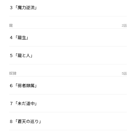
３「魔力逆流」
龍
2
話
４「龍生」
５「龍と人」
奴隷
5
話
６「弱者隷属」
７「未だ道中」
８「蒼天の巡り」