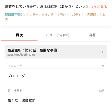
調査をしている最中、蒼汰は紅凛（あかり）という８歳の少女と
...もっと見る
出会い、すぐに仲良くなる。しかし、紅凛はなぜか蒼汰が1人で
残酷描写有り
/
＃ホラー
/
＃怖い話
/
＃呪い
/
＃バディ
/
＃霊媒師
/
＃心
いる時にしか現れない。不思議な少女の正体は——。

霊
そして今回は、御澄宮司の様子が何だかおかしい。何度も、じっ
目次
コミュニティ
(
33
)
詳細
と目を見つめてきて、監視されているような気がする。誰を信じ
たらいいのか分からない、シリーズ２作目です。
最近更新：
第90話 最悪な事態
2026年08月04日 17:06
プロローグ
1
話
プロローグ
壱／神無村
13
話
第１話 御澄宮司