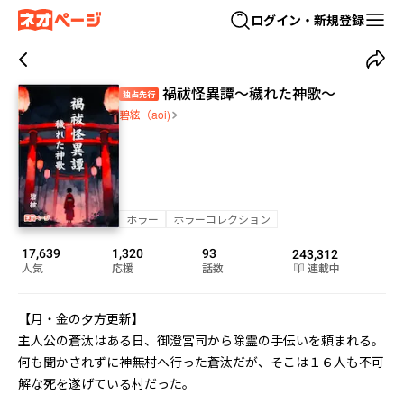
ログイン・新規登録
禍祓怪異譚〜穢れた神歌〜
独占先行
碧絃（aoi)
ホラー
ホラーコレクション
17,639
1,320
93
243,312
人気
応援
話数
連載中
【月・金の夕方更新】

主人公の蒼汰はある日、御澄宮司から除霊の手伝いを頼まれる。

何も聞かされずに神無村へ行った蒼汰だが、そこは１６人も不可
解な死を遂げている村だった。
