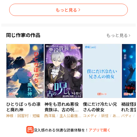
もっと見る
同じ作家の作品
もっと見る
ひとりぼっちの凛
神をも恐れぬ悪役
僕にだけ冷たい兄
禍祓怪異
と廃れ神
貴族は、古の呪い
さんの彼女
れた言
を得て最凶呪具使
神様
/
因習村
/
短編
西洋風
/
主人公最強
/
成り上がり
コメディ
/
妖怪
/
あやかし
バディ
/
いとなる
没入感のある快適な読書体験を！
アプリで開く