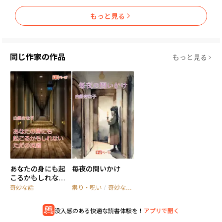
もっと見る
同じ作家の作品
もっと見る
あなたの身にも起
毎夜の問いかけ
こるかもしれな
い、ただの災難。
奇妙な話
祟り・呪い
/
奇妙な話
/
オカルト
没入感のある快適な読書体験を！
アプリで開く