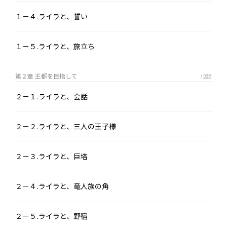
１－４.ライラと、誓い
１－５.ライラと、旅立ち
第２章 王都を目指して
12
話
２－１.ライラと、会話
２－２.ライラと、三人の王子様
２－３.ライラと、巨塔
２－４.ライラと、竜人族の角
２－５.ライラと、野宿