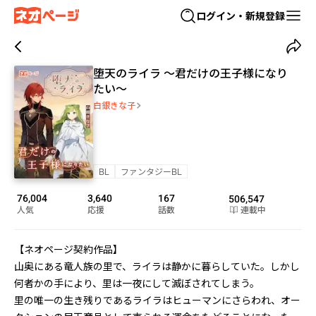
ログイン・新規登録
堕天のライラ ～君だけの王子様になり
たい～
白銀きな子
BL
ファンタジーBL
76,004
3,640
167
506,547
人気
応援
話数
連載中
【ネオページ契約作品】

山奥にある竜人族の里で、ライラは静かに暮らしていた。しかし
何者かの手により、里は一夜にして滅ぼされてしまう。

里の唯一の生き残りであるライラはヒューマンにさらわれ、オー