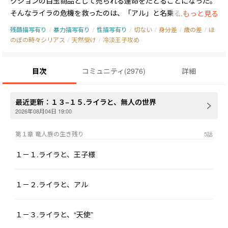
クションの目玉商品として売られる運命をたどることになった。

そんなライラの危機を救ったのは、「アル」と名乗る騎士の青
...もっと見る
年。

残酷描写有り
/
暴力描写有り
/
性描写有り
/
切ない
/
身分差
/
歳の差
/
ほ
命を助けてくれたアルの求めに応じ、ライラは王城へ招待される
のぼの時々シリアス
/
天然受け
/
冷淡王子攻め
ことになる。

竜人族の生き残りとして。そして、国の行く末を握る重要人物と
目次
コミュニティ
(
2976
)
詳細
して……。

心優しく単純で、何でもすぐに信じてしまうライラ。冷淡な印象
最近更新：
１３−１５.ライラと、無人の世界
を与える、人間不信のアル。

2026年08月04日 19:00
正反対の2人は噛み合わないものの、苦境を乗り越えるたびゆっ
第１章 竜人族の生き残り
5
話
くりと、少しずつ心の距離を縮めていく。

けれど彼らは、互いに大きな秘密を抱えていた──。

１－１.ライラと、王子様
１－２.ライラと、アル
これは、神に見捨てられた世界を舞台に紡がれる、嘘と秘密と信
頼と、愛の物語。

１－３.ライラと、“天使”
【毎週月、火曜日19時更新です】