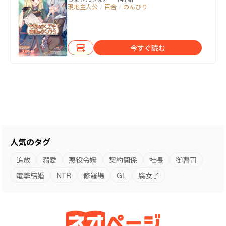
現地主人公
/
百合
/
のんびり
今すぐ読む
人気のタグ
追放
溺愛
悪役令嬢
契約関係
社長
御曹司
電撃結婚
NTR
修羅場
GL
腐女子