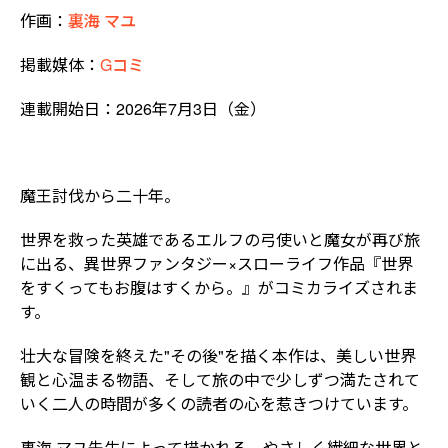
作画：
裏海 マユ
掲載媒体：
Gコミ
連載開始日：2026年7月3日（金）
魔王討伐から二十年――。
世界を救った英雄であるエルフの弓使いと魔女が再び旅
に出る、異世界ファンタジー×スローライフ作品『世界
をすくってもお腹はすくから。』がコミカライズされま
す。
壮大な冒険を終えた"その後"を描く本作は、美しい世界
観と心温まる物語、そして旅の中で少しずつ満たされて
いく二人の時間が多くの読者の心を惹きつけています。
裏海 マユ先生によって描かれる、やさしく繊細な世界と