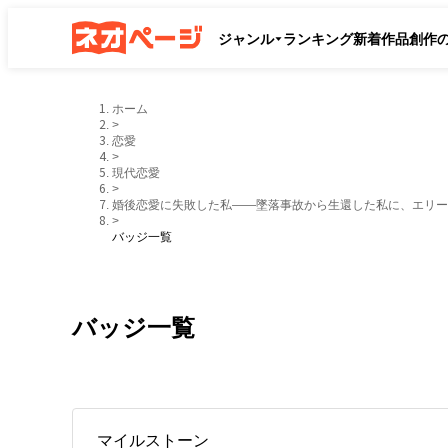
ジャンル
ランキング
新着作品
創作
ホーム
>
恋愛
>
現代恋愛
>
婚後恋愛に失敗した私――墜落事故から生還した私に、エリー
>
バッジ一覧
バッジ一覧
マイルストーン