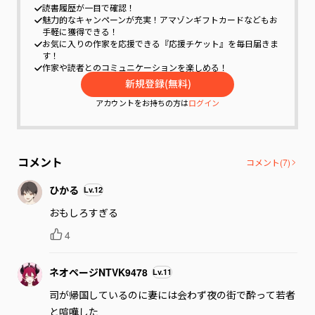
読書履歴が一目で確認！
魅力的なキャンペーンが充実！
アマゾンギフトカードなどもお
手軽に獲得できる！
お気に入りの作家を応援できる『応援チケット』を毎日届きま
す！
作家や読者とのコミュニケーションを楽しめる！
アカウントをお持ちの方は
ログイン
コメント
コメント(
7
)
ひかる
Lv.
12
おもしろすぎる
4
ネオページNTVK9478
Lv.
11
司が帰国しているのに妻には会わず夜の街で酔って若者
と喧嘩した
