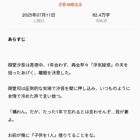
恋愛
·
結婚生活
2025年07月11日
82.4万字
公開日
完結済
あらすじ
御堂汐音は真夜中、1年会わず、再会早々「浮気疑惑」の夫を
拾ったあげく、離婚を決意した。

御堂司は圧倒的な気場で汐音を壁に押し込み、いつものように
怠惰で冷めた声で言い放つ。

「構わん。だが、たった1年で忘れるとは言わせんぞ…我が妻
よ。

お前が俺に『子供を1人』借りてることをな。
