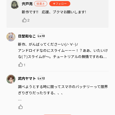
宍戸亮
後書き
フォロー
新作です!!　応援、ブクマお願いします!
2
日埜和なこ
Lv.
10
新作、がんばってくださーい(ﾉ･∀･)ﾉ

アンドロイドなのにスライムーーー！？ああ、いたいけ
な(？)スライムが～。チュートリアルの無情ですわね
(。・ω・。)
1
武内ヤマト
Lv.
12
調べようとする時に限ってスマホのバッテリーって限界
ぎりぎりだったりする、、、

カプセルから出てきたということは本当に生まれたての
子鹿って感じか
