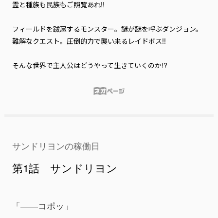
霊と種族も民族もご照覧あれ!!

フィールドを跋扈するモンスター。謎が謎を呼ぶダンジョン。
難解なクエスト。圧倒的力で襲い来るレイドボス!!

そんな世界で主人公はどうやって生きていくのか!?
サンドリヨンの稼働日
第1話 サンドリヨン
「――コポッ」