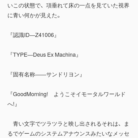
いこの状態で、項垂れて床の一点を見ていた視界
に青い何かが見えた。
『認識ID―Z41006』
『TYPE―Deus Ex Machina』
『固有名称――サンドリヨン』
『GoodMorning!　ようこそイモータルワールド
へ!』
　青い文字でツラツラと映し出されるそれは、ま
るでゲームのシステムアナウンスみたいなメッセ