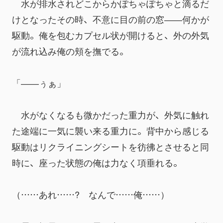
　水が排水されどこからかぽちゃぽちゃと滴るだ
けとなったその時、不意に目の前の窓――何かが
駆動。俺を包むカプセル状が開けると、外の外気
が流れ込み俺の頬を撫でる。
「――ぅぁ」
　水がなくなるも微かだった重力が、外気に触れ
た途端に一気に襲い来る重力に。背中から感じる
駆動はリクライニングシートを彷彿とさせると同
時に、座った状態の俺は力なく項垂れる。
（……あれ……?　なんで……俺……）