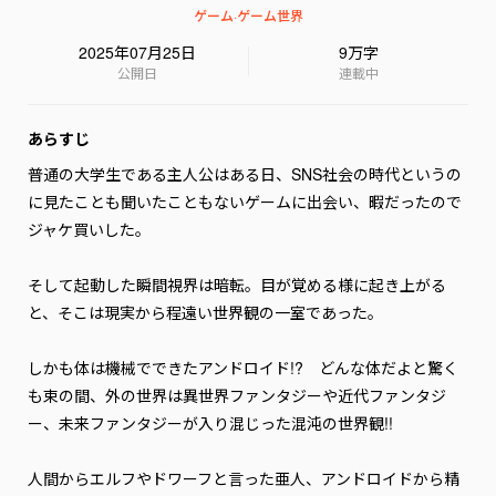
ゲーム
·
ゲーム世界
2025年07月25日
9万字
公開日
連載中
あらすじ
普通の大学生である主人公はある日、SNS社会の時代というの
に見たことも聞いたこともないゲームに出会い、暇だったので
ジャケ買いした。

そして起動した瞬間視界は暗転。目が覚める様に起き上がる
と、そこは現実から程遠い世界観の一室であった。

しかも体は機械でできたアンドロイド!?　どんな体だよと驚く
も束の間、外の世界は異世界ファンタジーや近代ファンタジ
ー、未来ファンタジーが入り混じった混沌の世界観!!

人間からエルフやドワーフと言った亜人、アンドロイドから精