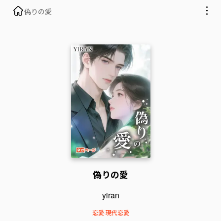
偽りの愛
偽りの愛
yiran
恋愛
·
現代恋愛