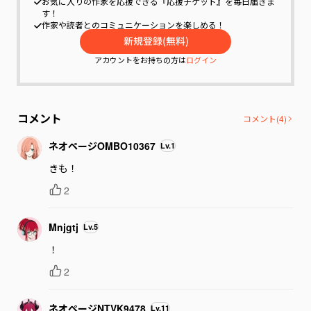
お気に入りの作家を応援できる『応援チケット』を毎日届きま
す！
作家や読者とのコミュニケーションを楽しめる！
アカウントをお持ちの方は
ログイン
コメント
コメント(
4
)
ネオページOMBO10367
Lv.
1
きも！
2
Mnjgtj
Lv.
5
！
2
ネオページNTVK9478
Lv.
11