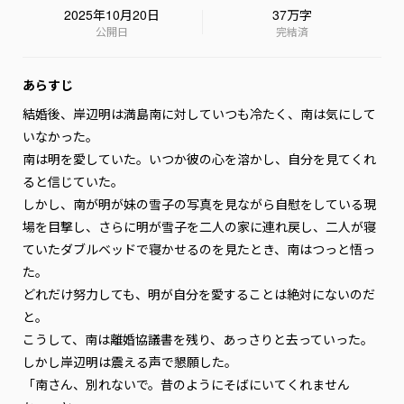
2025年10月20日
37万字
公開日
完結済
あらすじ
結婚後、岸辺明は満島南に対していつも冷たく、南は気にして
いなかった。

南は明を愛していた。いつか彼の心を溶かし、自分を見てくれ
ると信じていた。

しかし、南が明が妹の雪子の写真を見ながら自慰をしている現
場を目撃し、さらに明が雪子を二人の家に連れ戻し、二人が寝
ていたダブルベッドで寝かせるのを見たとき、南はつっと悟っ
た。

どれだけ努力しても、明が自分を愛することは絶対にないのだ
と。

こうして、南は離婚協議書を残り、あっさりと去っていった。

しかし岸辺明は震える声で懇願した。

「南さん、別れないで。昔のようにそばにいてくれません