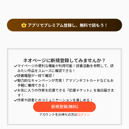
助産師が優しく声をかける。
「……痛い……」雪は汗を流しながら必死に耐え
アプリでプレミアム登録し、無料で読もう！
る。
ネオページに新規登録してみませんか？
マイページの便利な機能が利用可能！
読書活動を参照して、読
みたい作品をスムーズに確認できる！
読書履歴が一目で確認！
魅力的なキャンペーンが充実！
アマゾンギフトカードなどもお
手軽に獲得できる！
お気に入りの作家を応援できる『応援チケット』を毎日届きま
す！
作家や読者とのコミュニケーションを楽しめる！
アカウントをお持ちの方は
ログイン