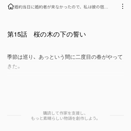
婚約当日に婚約者が来なかったので、私は彼の宿敵
とそのまま結婚した
第15話 桜の木の下の誓い
季節は巡り、あっという間に二度目の春がやって
きた。
また桜が満開の季節だ。
雪の出産予定日が訪れた。
購読して作家を支援し、
もっと素晴らしい物語を創作しよう。
「深呼吸して、リラックスして…」