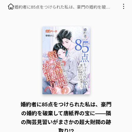
婚約者に85点をつけられた私は、豪門の婚約を破棄
して唐紙界の宝に——隣の陶芸見習いがまさかの超
大財閥の跡取り!?
婚約者に85点をつけられた私は、豪門
の婚約を破棄して唐紙界の宝に——隣
の陶芸見習いがまさかの超大財閥の跡
取り!?