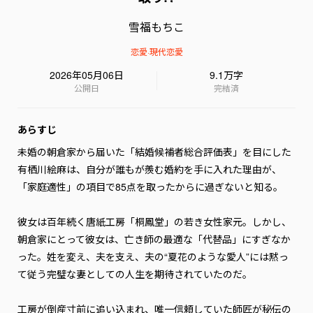
雪福もちこ
恋愛
·
現代恋愛
2026年05月06日
9.1万字
公開日
完結済
あらすじ
未婚の朝倉家から届いた「結婚候補者総合評価表」を目にした
有栖川絵麻は、自分が誰もが羨む婚約を手に入れた理由が、
「家庭適性」の項目で85点を取ったからに過ぎないと知る。

彼女は百年続く唐紙工房「桐鳳堂」の若き女性家元。しかし、
朝倉家にとって彼女は、亡き師の最適な「代替品」にすぎなか
った。姓を変え、夫を支え、夫の“夏花のような愛人”には黙っ
て従う――完璧な妻としての人生を期待されていたのだ。

工房が倒産寸前に追い込まれ、唯一信頼していた師匠が秘伝の