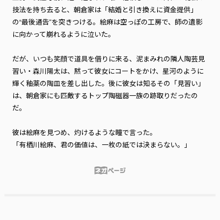
技法を持ち去ると、朝倉家は「結婚と引き換えに資金提供」
の“最後通告”を突きつける。絵麻は空っぽの工房で、師の遺影
に向かって崩れるように泣いた。

だが、いつも笑顔で道具を借りに来る、泥まみれの隣人陶芸見
習い・森川陽太は、黙って彼女にコートをかけ、星河のように
輝く釉薬の陶皿を差し出した。後に彼女は知る――その「見習い」
は、朝倉家にも匹敵するトップ陶磁器一族の跡取りだったの
だ。

彼は絵麻を見つめ、灼けるような瞳で言った。

「有栖川絵麻、君の価値は、一枚の紙では決まらない。」