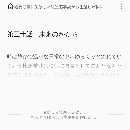
婚後恋愛に失敗した私――墜落事故から生還した私に、
エリート夫が命がけでプロポーズしてきた話
第三十話 未来のかたち
時は静かで温かな日常の中、ゆっくりと流れてい
く。朝比奈華花はついに教官としての新たなキャ
リアを歩み始めた。Sky-Asukaの救急ヘリ会社か
らの魅力的なオファーを丁重に断り、航空局に残
ることを選んだ。ここには馴染み深い環境や同僚
がいるだけでなく、どうしても手放せない空を守
るという責任感があった。そして何より、この仕
購読して作家を支援し、
もっと素晴らしい物語を創作しよう。
事は比較的安定したリズムで、家族と過ごす時間