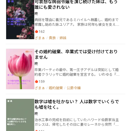
可哀想な病弱令嬢を演じ続けた妹は、もう
誰にも愛されない
柊
病弱を理由に義兄であるミハイルへ執着し、婚約まで
邪魔し始めた妹ユリアナ。 家族は何年も彼女を支え続
けてきたが、ある一言をきっかけに姉イリーナの情は
162
完全に消え失せる。 それは……。 ※複数のサイトに投
ざまぁ
/
貴族
/
姉妹
稿しています。
その婚約破棄、卒業式では受け付けており
ません
柊
卒業パーティの最中、第一王子アデルは突如として婚
約者クラリッサに婚約破棄を宣言する。 いわゆる『公
開断罪』のはずだった。 しかし、周囲は談笑を続け、
159
誰一人としてその茶番に付き合おうとしない。 困惑す
ざまぁ
/
婚約破棄
/
公爵令嬢
る王子と令嬢たちの前に立ったのは……。 ※複数のサ
イトに投稿しています。
数字は嘘を吐かない？ 人は数字でいくらで
も嘘を吐く。
柊
治水工事の完成を目前にしていたハワード伯爵家当主
ガレスは、帰宅したその日に妻セレーネから突然「離
縁は成立しました」と告げられ、出て行かれてしま