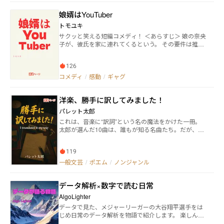
ちは彼女を狂人扱いし、嘲笑して取り合わない。亡き
娘婿はYouTuber
祖父の残した弓矢と、祖母の教えを胸に、ウジャは自
ら山を要塞化し、連夜の戦いに身を投じていく。 この
トモユキ
物語は、信じる者が見捨てられたとき、それでも「守
サクッと笑える短編コメディ！ ＜あらすじ＞ 娘の奈央
る」ことを選んだひとりの少女の記録である。
子が、彼氏を家に連れてくるという。 その要件は推し
て知るべし。結婚の挨拶か……。 お相手の名前は信彦
くん。 奈央子が選んだ男だ、きっと大丈夫に違いな
126
い。 これが『笑いの短編小説コンテスト参加作品』だ
としても。
コメディ
/
感動
/
ギャグ
洋楽、勝手に訳してみました！
パレット太郎
これは、音楽に“訳詞”という名の魔法をかけた一冊。
太郎が選んだ10曲は、誰もが知る名曲たち。だが、そ
の言葉を“自分の目と心”で読み直すことで、まったく
別の物語に変わる。 ルカは少女の声を超えて人間の痛
119
みを語り、堕天使は地上に落ちて晩飯を求め、REMの
宗教喪失は個人の祈りに変わる。 「訳した」のではな
一般文芸
/
ポエム
/
ノンジャンル
い。 「勝手に、訳してみた」のだ。 それは、聴いた人
間だけに許される再解釈。 ページをめくるごとに、あ
データ解析×数字で読む日常
なたの知っていた曲が壊れて、もう一度生まれる。
AlgoLighter
データで見た、メジャーリーガーの大谷翔平選手をは
じめ日常のデータ解析を物語で紹介します。 楽しんで
いただければ幸いです。 2/5に第一章である、奇跡の世