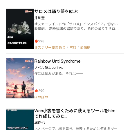
ーッゲッゲッ！！
ちに、マギは自身の出生に隠された秘密を知ることに
なる。それは、人間と妖怪の運命を大きく左右する、
サロメは踊り夢を結ぶ
衝撃的な真実。運命は彼をさらなる試練へと導く。 こ
れは、股間が白鳥になってしまった少年が、仲間たち
井川奎
と共に運命を切り開いていく、愛と冒険のファンタジ
オスカーワイルド作「サロメ」インスパイア。切ない
ー。 感想もらえたら嬉しいです！！！ ※「アルファポ
愛憎劇。 高級娼館の娼婦であり、希代の踊り手サロメ
リス」と「小説家になろう」にも同じ作品を投稿して
は、殺害された仲間の為に犯人探しに乗り出した。 仲
います。
間の娼婦が、次々と殺される事件が起こる。館の女主
298
(マダム)は、客足が遠退く事を気にして、一切を封印し
ようとする。 美貌の奏者、ヨカナーンの謎の助言を足
ミステリー要素あり
/
古典
/
愛憎劇
掛かりに、サロメは犯人を突き詰めようする。 しか
し、マダムが自室で毒を盛られ殺されてしまう。その
Rainbow Unti Syndrome
場にいたのは、ヨカナーンのみ。 皆は、ヨカナーンが
全ての事件の犯人であると言い出して、拘束してしま
ノベル騎士porinko
う。 サロメ一人、異を唱えたが、共犯にされそうにな
僕には悩みがある。それは──
ったところを、マダムのパトロンであり、サロメを気
に入っている伯爵に救われ事なきを得る。 そして、真
の犯人がサロメの前に現れ……。 ～夢を結ぶ・眠りに
つくの意～
290
ほのぼの
Web小説を書くために使えるツールをhtml
で作成してみた。
城作也
ネオページで小説を書き、発表するために使えるツー