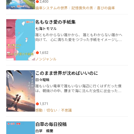
2,400
記憶がない。 この物語は、喜びに満ちた世界で、 ネジ
の中の本当のことを見つける物語。
歯車システムの世界
/
記憶喪失の男
/
喜びの歯車
名もなき愛の手紙集
七海トモマル
誰ともわからない誰かから、 誰ともわからない誰かへ
向けて、 心に満ちた愛をつづった手紙をイメージして
書いた手紙集です。 この手紙は誰がモチーフというこ
とはありません。 あくまで、誰でもない誰かの、愛の
1,652
手紙。 いろいろな愛をつづった手紙になります。 名前
もない誰かの、誰かかもしれない誰かの、 心を込めた
ノンジャンル
愛の手紙です。
このまま世界が沈めばいいのに
日々曖昧
誰もいない電車で誰もいない海辺に行くはずだった僕
は、朝焼けの中、腰まで海に沈んだ女性に出会った。
彼女はどうやら自殺をしようとしていたらしい。思わ
ず彼女の自殺を止めてしまった僕だったが、その女
1,571
性、井辺彼方さんは、なぜかまた僕に会いたいと言っ
た。 とある『呪い』により、今まで誰にも必要とされ
感動
/
切ない
/
不思議
ていなかった僕は、彼女を救おうなんて高尚な理由で
はなく、自分の救えない人生をましなものにするため
白草の毎日投稿
に、この夏の間、彼女を利用することにした。
白草 蝶蘭