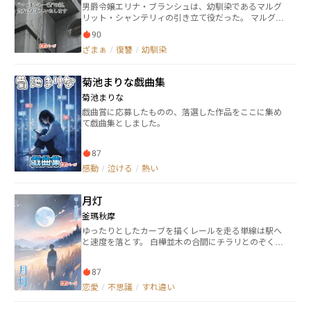
男爵令嬢エリナ・ブランシュは、幼馴染であるマルグ
リット・シャンテリィの引き立て役だった。 マルグリ
ットに婚約が決まり開放されると思ったのも束の間、
90
彼女は婚約者であるティオ・ソルベに、家へ迎え入れ
ざまぁ
/
復讐
/
幼馴染
てくれないかというお願いをする。 それをティオに承
諾されたエリナは、冷酷な手段をとることを決意
し……。 ※複数のサイトに投稿しております。
菊池まりな戯曲集
菊池まりな
戯曲賞に応募したものの、落選した作品をここに集め
て戯曲集としました。
87
感動
/
泣ける
/
熱い
月灯
釜瑪秋摩
ゆったりとしたカーブを描くレールを走る単線は駅へ
と速度を落とす。 白樺並木の合間にチラリとのぞく大
きなランプがたたえる月のような灯。 届かなかった思
いを抱えて憂う女性。 過去の出来事で人との距離に迷
87
う少女。 愛する人と離れがたくて彷徨う男女。 少しだ
け起こる不思議の中に人の思いが交差する。
恋愛
/
不思議
/
すれ違い