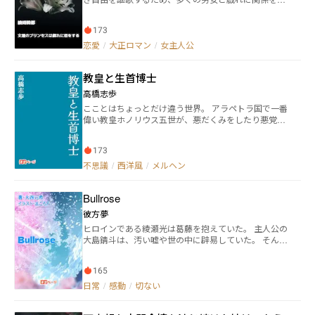
つ女流作家、夜羽真紅(よはねしんく)を主人公とした
物語。 ※他サイトにも投稿しています。
173
恋愛
/
大正ロマン
/
女主人公
教皇と生首博士
高橋志歩
こことはちょっとだけ違う世界。 アラペトラ国で一番
偉い教皇ホノリウス五世が、悪だくみをしたり悪党に
誘拐されたり生首と出会ったりする、少し不思議な物
語です。全14話＋エピローグの予定。 ※「カクヨム」
173
「小説家になろう」でも公開しています。 （この物語
は創作です。登場する人物、団体、場所、出来事はす
不思議
/
西洋風
/
メルヘン
べて作者の妄想による架空のものであり、実在のもの
とは一切関係ありません）
Bullrose
彼方夢
ヒロインである綾瀬光は葛藤を抱えていた。 主人公の
大島錆斗は、汚い嘘や世の中に辟易していた。 そんな
とき、綾瀬と出会った。
165
日常
/
感動
/
切ない