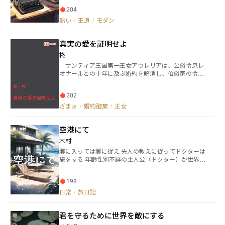
る「小説家殺し。」を読んでからスランプに陥り、小
204
説が書けなくなってしまう。それからしばらく経過し
てそのスランプの原因となった小説を書いた作者・喜
熱い
/
王道
/
モダン
多方南と出会う。
真実の愛を証明せよ
柊
サンティア王国第一王女アウレリアは、公爵令息レ
オナールとの十年に及ぶ婚約を解消し、伯爵家の令息
エルヴィンとの「真実の愛」を貫くと宣言する。茶会
でそう告げられたレオナールは、二人の言葉を信じる
202
代わりに、その愛を『目に見える形で証明してほし
い』と求める。 彼が差し出したのは……。 ※他サイ
ざまぁ
/
婚約破棄
/
王女
トにも投稿しています。
空港にて
木村
郷に入っては郷に従え 先人の教えに従ってドクターは
旅をする 年齢性別不詳の主人公（ドクター）が世界中
を旅しながら、その土地ごとの香りや出会いなどを楽
しむ物語です。日常の箸休めにどうぞ。
198
日常
/
旅日記
君を守るために世界を敵にする