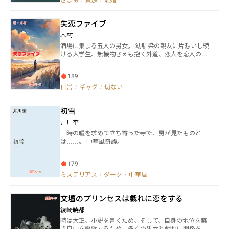
失恋ファイブ
木村
酒場に集まる五人の男女。 幼馴染の親友に片想いし続
ける大学生、無機物さえも抱く外道、恋人を恋人の元
カレのところまで送り届ける陽キャ、生徒から告白さ
れまくるが倫理で断る教師、そうしてすきになった相
189
手はみんなゲイの紅一点。 ここは【失恋ファイブ】。
今日も今日とて失恋つまみに地獄の宴を繰り広げる。
日常
/
ギャグ
/
切ない
「生き残るための集いってことだよ」 失恋と酒と片思
いと酒の短編集。 ※同性愛描写があります ※異性愛描
初雪
写があります ※登場人物、全員当て馬のため失恋しか
しません
井川奎
一時の暖を求めて立ち寄った寺で、男が見たものと
は……。 中華風奇譚。
179
ミステリアス
/
ダーク
/
中華風
文壇のプリンセスは戯れに恋をする
綾崎暁都
時は大正、小説を書くため、そして、自身の地位を築
き自由を謳歌するため、多くの男女と戯れに関係を持