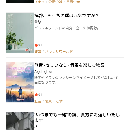
にミーナが答えたことは……。 ※複数のサイトに投稿
ざまぁ
/
公爵令嬢
/
男爵令嬢
しています。
拝啓、そっちの僕は元気ですか？
華愁
パラレルワールドの自分に会った御調諒。
91
離婚
/
パラレルワールド
無音×セリフなし×情景を楽しむ物語
AlgoLighter
映画やドラマのワンシーンをイメージして挑戦した作
品になります。
91
無音
/
情景
/
心情
“いつまでも一緒”の鎖、貴方にお返しいたし
ます
柊