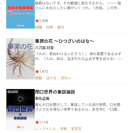
粗筋はないです。その都度に変化するから。 ーーー皆
さんにお伝えしたい事がいくつか。 1点目。 この作品
は1章ごとに完結させます。 正直文章につたない点が
沢山あると思うので『最新話』から読む事をお勧めし
1,508
ます。 2点目。 感想どんどんお待ちしております。 感
想下さった方の作品はなるべく読みに行きます！ 3点
短編
/
白草
/
毎日
目。 この小説のお題は「お題.com」さんからお借りし
ております。 お題.comさんに感謝を。 また、ネオペー
畢罪の花 ～ひつざいのはな～
ジさんにも感謝を
八刀皿 日音
――「人が、死ぬわけないだろう！」 世の真理であるはず
の、〈人は、命は、生まれた以上必ず死を迎える〉――そ
の大前提を覆す、少年の放った一言。 しかし、この人
類最後の都市においては、それこそが摂理だった。 そ
1,472
こに生きる人々は、そのすべてが、老いることも死ぬ
こともない、不老不死の身だったのだ。 ……たった二
感動
/
泣ける
/
切ない
人。一組の双子の兄妹を除いては――。 これは、永遠の
生を享受する者と、死の意味を見出す者と――。 １０００
閉口世界の筆談論説
年の時を経た彼らの縁が最後に紡ぐ、命と罪の物語。
假名正稱
誰もが口を閉ざして、筆談している並行世界。口を閉
ざさざるを得ない世界であるから、本文中に「口頭会
話」は含まれていない。また、論説には仮説もあれ
ば、新説もある。自論、異論、空論も無造作に……。
1,118
たまに、閉口の実情が垣間見えたり……。
ノンジャンル
/
手紙
/
宣言文