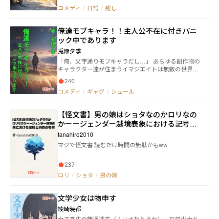
コメディ
/
日常
/
癒し
俺達モブキャラ！！主人公不在に付きパニ
ック中であります
兎緑夕季
「俺、文字通りモブキャラだし…」 あらゆる創作物の
キャラクター達が住まうイマジエイトは無数の世界を
構成しながら成り立っている。 とある乙女ゲームのモ
240
ブ貴族こと貴族青年Dはヒロインの結婚式に出席する
コメディ
/
ギャグ
/
シュール
がもはや日常である彼にとって珍しい光景ではなく、
提供されるごちそう目当てになりつつあった。だが、
やっと落ち着いて食べられると思った矢先、謎のモン
【怪文書】男の娘はショタなのかロリなの
スター、”ワームド”の出現によって文字通り主人公達
かーージェンダー越境表象における記号と
が消され物語を紡げなくなってしまう。取り残される
貴族青年Dにも魔の手が忍び寄る中、果たしてモブで
消費の考察
tanahiro2010
ある彼に未来はあるのか！ これは自らの運命をぼやき
マジで怪文書 読むだけ時間の無駄かもww
つつ頑張る名もなきモブ達の物語である。
237
ロリ
/
ショタ
/
男の娘
文学少女は物申す
綾崎暁都
女子高生の藤澤透花（ふじさわとうか）。文学少女と