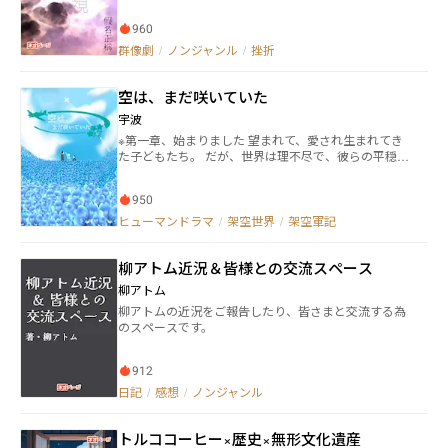
リマの突然の来宅に、過去の言い合いがあって気まず
いままのイエドは平静を装うことしかできない。 平静
960
をはき違えた無感情の芝居はイエド本人が思いも寄ら
ない、自嘲の台詞を口にさせてしまう。結局イエドは
群像劇
/
ノンジャンル
/
挫折
自ら平静を乱し、せっかく話しやすく接してくれてい
るユウエリマを怒らせた。 もともと、疎遠になってい
空は、まだ咲いていた
た二人を再び近づけさせたのは、本音を取り繕うため
ではない。 現実に訴える演技力を高め合う志を、共に
宇波
したことだった。そのことを思い出したイエドは、再
※第一章、始まりました 望まれて、愛され生まれてき
び志を新たにした。 その矢先、自身の名の由来になっ
た子どもたち。 だが、世界は理不尽で、彼らの平穏に
た大樹にイエドの精神がいざなわれる。 そこは夢の世
暗い影を落とす。 空を仰ぎ、海を見つめ、大地を踏み
界、あるいは大気中に存在する見えない世界か……。
しめて進む。 これは、彼らが選んだ戦いの物語。
950
ヒューマンドラマ
/
架空世界
/
架空軍記
柳アトム近況＆皆様との交流スペース
柳アトム
柳アトムの近況をご報告したり、皆さまと交流する為
のスペースです。
912
日記
/
感想
/
ノンジャンル
トルココーヒー×歴史×無形文化遺産