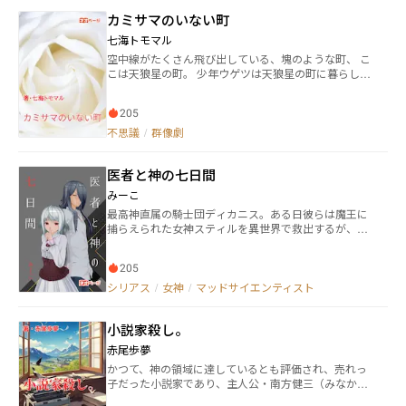
カミサマのいない町
七海トモマル
空中線がたくさん飛び出している、塊のような町、 こ
こは天狼星の町。 少年ウゲツは天狼星の町に暮らして
いる。 ある時ウゲツが少女と出会ったことで、 ウゲツ
と、天狼星の町の運命が動き始める。 これは、天狼星
205
の町に暮らす少年と、個性的な住人が織りなす、 少し
奇妙なファンタジーです。
不思議
/
群像劇
医者と神の七日間
みーこ
最高神直属の騎士団ディカニス。ある日彼らは魔王に
捕らえられた女神スティルを異世界で救出するが、彼
女の魔力は少なく憔悴していた。そこで医者のロクド
トは彼女に魔力を供給しようとするが…… 「気安く触
205
らないで」 スティルは冷たく言い放ち、ロクドトの顔
面に踵を振り下ろしてきた。 嫌われ者の医者と美しき
シリアス
/
女神
/
マッドサイエンティスト
破壊神の、秘密の関係が始まる。 『紫野原魔法探偵事
務所』の裏で起きていた話ですが、読んでいなくても
小説家殺し。
楽しめます。 本作はカクヨム、小説家になろう、ラノ
ベストリートにも掲載しています。
赤尾歩夢
かつて、神の領域に達しているとも評価され、売れっ
子だった小説家であり、主人公・南方健三（みなかた
けんぞう）。しかし、ある時、新人賞の投稿作品であ