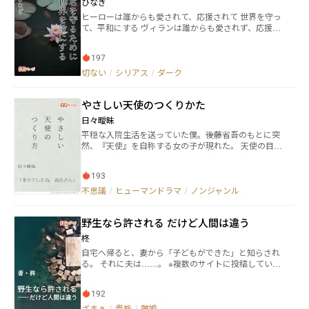
ひなぎ
ヒーローは誰からも愛されて、応援されて 世界を守っ
て、平和にする ヴィランは誰からも愛されず、応援さ
れず 世界を敵にして、平和を壊す ヒーローは世界を守
るために君を犠牲にする ヴィランは君を守るために世
197
界を犠牲にする
切ない
/
シリアス
/
ダーク
やさしい天使のつくりかた
日々曖昧
平穏な入院生活を送っていた僕。――後藤省吾のもとに突
然、『天使』を自称する女の子が現れた。 天使の目的
は、僕に死ぬ間際、後悔をさせることらしい。 だが、
そんな天使との日常は僕に思わぬ変化をもたらす。 結
193
末を言おう。 そして当初の彼女の思惑とはてんで違
い、僕はこの上なく幸福に、人生を終えることになっ
不思議
/
ヒューマンドラマ
/
ノンジャンル
た。
野生なら許される ――だけど人間は違う
柊
自宅へ帰ると、妻から「子どもができた」と知らされ
る。 それに夫は……。 ※複数のサイトに投稿していま
す。
192
ざまぁ
/
貴族
/
離婚