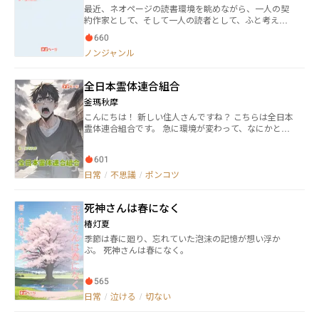
最近、ネオページの読書環境を眺めながら、一人の契
約作家として、そして一人の読者として、ふと考え込
んでしまうことがあります。 それは、ネオページ独自
660
の素敵な仕組みである【 Pp（プレゼントポイント）
ノンジャンル
】が、作品ジャンルごとの「未来」にどんな影響を与
えるのかな？という、ちょっと切実な不安です。
全日本霊体連合組合
釜瑪秋摩
こんにちは！ 新しい住人さんですね？ こちらは全日本
霊体連合組合です。 急に環境が変わって、なにかとお
困りですよね？ そんなとき、組合に加入していれば、
我々、組合員一同が、サポートしますよ。 どうでしょ
601
う？ この機会に、是非、加入してみませんか？ 日本全
体で活動している霊体が集う組合。 各県に支部があ
日常
/
不思議
/
ポンコツ
り、心霊スポットや事故物件などに定住している霊体
たちを取りまとめている。 霊たちの仕事は、そういっ
死神さんは春になく
た場所に来る人たちを驚かせ、怖がらせること。 本
来、人が足を踏み入れるべきでない場所（禁足地）
椿灯夏
を、事実上、守っている形になっている。 全国の霊体
季節は春に廻り、忘れていた泡沫の記憶が想い浮か
たちが、健やかに（？）過ごせるように 今日も全連は
ぶ。 死神さんは春になく。
頑張っています。 ※ホラーではありません
565
日常
/
泣ける
/
切ない