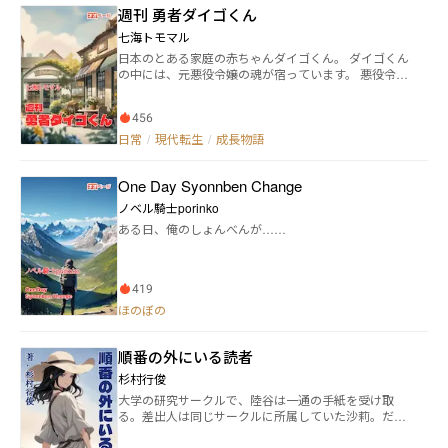
週刊 勇者ダイゴくん
七海トモマル
日本のとある家庭の赤ちゃんダイゴくん。 ダイゴくん
の中には、元悪役令嬢の魂が宿っています。 悪役令嬢
の名はアイリス。 陥れられて処刑された悪役令嬢でし
た。 アイリスは愛されたいだけでした。 しかし、やる
456
ことなすこと裏目に出てしまって、 望まないのに悪役
になってしまう令嬢でした。 処刑されたアイリスを可
日常
/
現代転生
/
成長物語
愛そうに思った異世界の神は、 アイリスの魂を転生さ
せます。 行き先は別の世界。平和な世界です。 平和な
One Day Syonnben Change
世界のとある家庭の赤ちゃんダイゴくんに、 アイリス
の魂は転生します。 転生先のダイゴくんと肉体と魂を
ノベル騎士porinko
共有したアイリスは、 まだ赤ちゃんのダイゴくんを守
ある日、俺のしょんべんが……
ろうと決意します。 人々に愛される、勇者のような、
立派な大人になるように導こうと決意します。 ダイゴ
くんが愛されれば、 アイリスも愛されると感じられま
す。 アイリスは今度こそ愛されるために、 そして、か
419
わいいダイゴくんをこの世界の勇者へと導くために、
ほのぼの
転生先の平和な世界を生きていきます。 これは、元悪
役令嬢の魂を宿した赤ちゃんが、 平和な世界で愛され
勇者になるまでをのんびり綴った物語です。 だいたい
順番の外にいる読者
週刊で日曜の朝に投稿します。 親戚の子が成長してい
くのを見守るような気持ちで、 ダイゴくんとアイリス
杉村行俊
が育っていくさまを見守っていてください。
大学の研究サークルで、陸谷は一通の手紙を受け取
る。差出人は同じサークルに所属していた沙莉。だ
が、その封筒には名前がなく、受け取った覚えもなか
った。読むつもりのなかったその手紙には、誰にも言