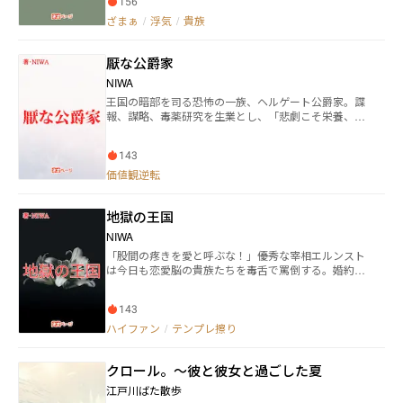
156
う。 署名した覚えのない離縁届。 調査の結果、それは
ざまぁ
/
浮気
/
貴族
大量の公務書類に紛れ込ませる形で署名を騙し取られ
たものだと判明した。 さらにその背景に『ある出来
事』が関係しているのではないか、と思ったガレスの
厭な公爵家
とった行動は……。 ※複数のサイトに投稿していま
す。
NIWA
王国の暗部を司る恐怖の一族、ヘルゲート公爵家。諜
報、謀略、毒薬研究を生業とし、「悲劇こそ栄養、陰
謀こそ活力」を家訓とする彼らは、常人には理解不能
な価値観で生きていた。当主レドラムと魔女ウェネフ
143
ィカの娘、デスデモーナは、隣国の美しきスパイ、リ
リアーナの陰謀を見抜きながらも、その邪悪さに心
価値観逆転
酔。友情の証と称して悪夢を見るクッキーや人喰い植
物を贈り、純粋な善意で彼女を恐怖のどん底に突き落
地獄の王国
とす。王立学園の卒業パーティーで、愚鈍な婚約者エ
リアス王子から公然と婚約破棄を宣言されたデスデモ
NIWA
ーナは、絶望するどころか恍惚の表情を浮かべる。こ
「股間の疼きを愛と呼ぶな！」――優秀な宰相エルンスト
の最高の悲劇に歓喜し、窓を爆破して乱入してきた両
は今日も恋愛脳の貴族たちを毒舌で罵倒する。婚約破
親と共にその不幸を心から祝福するのだった。 死と陰
棄、不倫、身分違いの恋。発情期の猿のように振る舞
謀を愛し、不幸を糧とする狂気の一族が織りなす連作
う貴族たちが次々と問題を起こし、国家の危機を招
短編式ブラックラブコメディ。
143
く。エルンストは彼らを「精液脳」「発情期の雌猫」
と罵りながらも、その尻拭いに奔走する日々。しかし
ハイファン
/
テンプレ擦り
貴族たちは宰相への甘えから反省しない。有能な宰相
にとってこの国はまさに地獄だった。
クロール。～彼と彼女と過ごした夏
江戸川ばた散歩