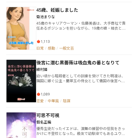
45歳、妊娠しました
菊池まりな
45歳のキャリアウーマン・佐藤美香は、大手商社で責
任あるポジションを担いながら、19歳の娘・結衣と
夫・健一とともに忙しい毎日を送っていた。体調不良
を更年期だと思い込んでいたある日、突然のめまいで
1,113
倒れた美香は、病院でまさかの「妊娠」宣告を受け
る。 高齢出産という現実に戸惑いながらも、夫は徐々
日常
/
感動
/
一般文芸
に喜びを見せるが、娘は「今さら弟や妹なんて」と反
発。職場や親族の反応も賛否に分かれ、美香は孤独と
後宮に潜む黒薔薇は吸血鬼の番となりて
不安のなかで、自分の人生を見つめ直していく。 仕
事、家庭、年齢、そして新しい命。揺れる心の中で、
緋村燐
美香は「産む」ことを決意。家族との衝突と和解を経
幼い頃から暗殺者としての訓練を受けてきた明凜は、
て、ひとつの命が家族の絆を再びつなぎ始める。 やが
隣国に嫁ぐ公主・蘭翠玉の侍女として儀国の後宮へと
て迎える出産と、家族の変化。45歳で再び「母にな
潜入する。 与えられた使命は儀皇帝・雲蘭の暗殺。 一
る」という選択が、彼女の人生に新しい光をもたらし
月後と定められた翠玉の初夜までに宮城の把握に努め
ていく──。
1,089
ていた明凜だが、宦官の最高位である大長秋・令劉に
捕らわれてしまった。 だが令劉は自らを吸血鬼と明か
恋愛
/
中華風
/
陰謀
し、明凜が唯一自分の子を産める番（つがい）だと言
う。 愛の言葉と共に添い遂げてくれるならば皇帝暗殺
可思不可視
に協力すると告げる令劉に明凜は……。
假名正稱
優秀生徒だったイエドは、演舞の練習中の怪我をきっ
かけに不登校となった。級友で幼馴染でもあるユウエ