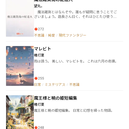
いることに驚き、軽く動揺する。篠原は美声の持ち主
望丸。
だがその歌にはやる気が見えず、頭に来た三喜雄は、
魔法雑貨とはなんぞや。誰もが疑問に思うことでご
歌が終わるなり篠原と衝突してしまい――。
ざいましょう。店長さん曰く、それはひとたび使うと
魔法のようにぽわりぽわりと世界を幸福で満たしてく
れる最高のお道具――などとは一言も仰ってはいません。
272
なんでしたら答えてくれることもありませんでした。
しかし私はそう信じております。所詮は気の持ちよ
不思議
/
純愛
/
現代ファンタジー
う、魔法雑貨は使いようなのです。 はてさて、こち
らで綴られておりますは不肖、私めの拙い軌跡でござ
マレビト
います。あらあらうふふとはしゃぎまわり、ズッキュ
ンドキリと恋に落ちて、最後はおこたで大団円。ただ
椿灯夏
のお仕事記録と舐めてもらっちゃあ困ります。我が道
雨は誘う。 美しい、マレビトを。 これは六月の奇譚。
中は幸せが紅葉のように敷き詰められているのです。
言うなれば、お仕事時々寄り道のご機嫌珍道中とでも
言いましょうか。嗚呼、今から次の配達が楽しみでな
りません。明日はどこに行くのかしら？私はこうやっ
255
て明日のことを考えるのが大好きなのです。
日常
/
ミステリアス
/
不思議
魔王様と暁の姫短編集
椿灯夏
魔王様と暁の姫短編集。 日常と幻想を綴った物語。
248