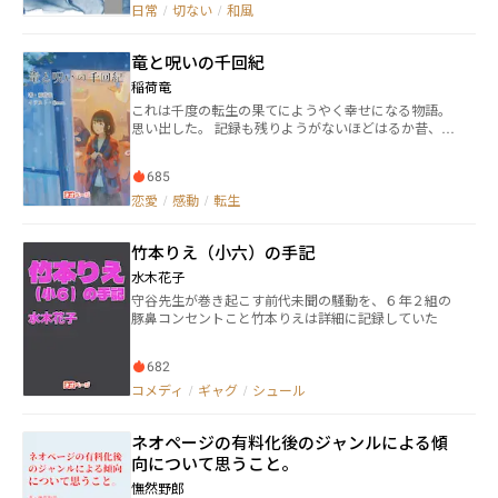
しかし、彼らの想いは虚しく、傷ついた心は癒えず、
日常
/
切ない
/
和風
そんな周囲との付き合い方に思い悩む詩織だったが、
ある日、檜山夫婦と出かけた山の中で一人、暗い森の
竜と呪いの千回紀
奥へと迷い込んでしまった。 まるで誘われるように、
先へと進む詩織。 そこで彼は謎の女性、幽と出逢う。
稲荷竜
幽と過ごす数日、傷ついた心は次第に癒えていくも待
これは千度の転生の果てにようやく幸せになる物語。
っていたのは彼女からの冷たい言葉だった。 やがて月
思い出した。 記録も残りようがないほどはるか昔、竜
日は経ち、成長した詩織は再び、あの山へ赴く。 少年
に恋をしたことがある。 結ばれるまで幾度でも転生す
と女性の、悲しき出会いと別れの物語。
る呪いをかけられて、六体の竜の時代を生きてきた記
685
憶。 ようやく思い出した。今の妻が、千度生まれ変わ
っても結ばれたかった相手なのだと。 だからちょっ
恋愛
/
感動
/
転生
と、思い出話をしよう。 これは千回の転生の果てにあ
る『今』から、転生するたびにそれぞれ違った大事な
竹本りえ（小六）の手記
ものを抱え、迷い、悩み、怒り、時には絶望したり命
を懸けたりしてきた…… 暇な時にするにふさわしい、
水木花子
嘘みたいな本当の話。 ※小説家になろう、ハーメルン
守谷先生が巻き起こす前代未聞の騒動を、６年２組の
で同タイトルにて完結まで投稿済 カクヨムでは『一番
豚鼻コンセントこと竹本りえは詳細に記録していた
最後に竜と人が結ばれるお話。』というタイトルで完
結まで投稿済
682
コメディ
/
ギャグ
/
シュール
ネオページの有料化後のジャンルによる傾
向について思うこと。
憮然野郎