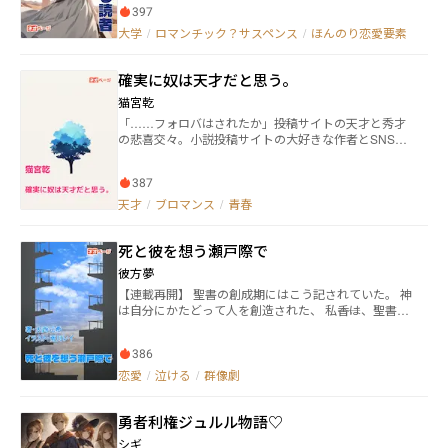
397
っていないはずの出来事が、淡々と書かれていた。沙
莉は、少しずつ周囲から姿を消していく。大学では
大学
/
ロマンチック？サスペンス
/
ほんのり恋愛要素
「連絡が取れない学生」として扱われ、警察も事件性
を見出さない。非通知の電話や、意味を含んだ言葉が
確実に奴は天才だと思う。
続いても、それらは「問題として成立しないもの」と
して整理されていく。陸谷は、沙莉の手紙を読み続け
猫宮乾
る。そこには、彼女自身の不安や違和感だけでなく、
「……フォロバはされたか」――投稿サイトの天才と秀才
「読む側」に向けられたような言葉が混じり始めてい
の悲喜交々。小説投稿サイトの大好きな作者とSNSで
た。まるで、彼女は“読まれること”を前提に、自分の
繋がってしまったAと、Aを天才だと確信しているB。
消失を記録しているかのようだった。 次第に陸谷は
秀才と天才のお話で、ブロマンスです。※実在の投稿サ
気づく。自分は沙莉の当事者ではない。家族でも、恋
387
イトやSNSとは関係がありません。
人でもなく、責任を負う立場にいない。ただ、手紙を
天才
/
ブロマンス
/
青春
読んでしまっただけの人間だということに。 大学や
警察といった「正しい人たち」は、何も間違えない。
だが、その正しさの中では、沙莉の不在も、手紙の意
死と彼を想う瀬戸際で
味も、誰にも拾われないまま通過していく。 読むこ
とは、行為として数えられない。それでも陸谷は、読
彼方夢
むことをやめられない。そして、読んでしまった人間
【連載再開】 聖書の創成期にはこう記されていた。 神
が、どこにも記録されない存在であることを知る。
は自分にかたどって人を創造された、 私――香は、聖書を
これは、誰かが消えた物語であり、同時に、「読者」
読みながら、どうして神が人を創造するに至ったのか
という立場が、どこまで無関係でいられるのかを問う
を想像した。聖書には地を這う動物全てを、支配させ
物語である。
386
る存在を作りたかったとあるが、果たしてそのような
存在が必要だったのか。だが、いくら考えても、馬鹿
恋愛
/
泣ける
/
群像劇
な私にはわからない。 ページをめくる。蛇が女をたぶ
らかし、禁忌の知恵の実を食べるところ。その後、知
勇者利権ジュルル物語♡
恵が産まれた女と男は、自身が裸であることを恥じ
た。 そして、神が知恵の実を食べたことを見破り、女
シギ