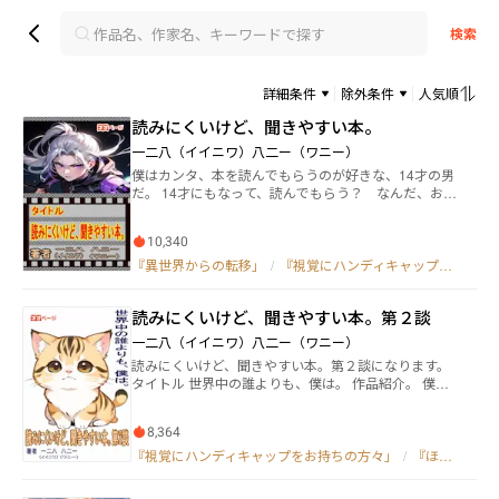
検索
詳細条件
除外条件
人気順
読みにくいけど、聞きやすい本。
一二八（イイニワ）八二ー（ワニー）
僕はカンタ、本を読んでもらうのが好きな、14才の男
だ。 14才にもなって、読んでもらう？ なんだ、お
前、と思われた方もいらっしゃるでしょう。 だが僕
は、好きな時に本を読む事が出来ないんだ。 僕は、目
10,340
が見えないんだよ。 だが今日、僕にとって、革命がお
きた。 盲学校でスマホの使い方を授業で学んだんだ。
『異世界からの転移」
/
『視覚にハンディキャップをお持ちの方々」
中でも、スクリーンリーダー機能は、僕には本当に革
命的だった。 僕のAndroidスマホには、talkbackと言う
読みにくいけど、聞きやすい本。第２談
アプリが最初から入っており、使い方を全力で先生か
ら学んだ。 だって、好きな本を好きな時に、読み上げ
一二八（イイニワ）八二ー（ワニー）
てくれるんだ。 僕達みたいな人達には、とても助けに
読みにくいけど、聞きやすい本。第２談になります。
なるアイテムだ。 今日習った授業を思い出しながら、
タイトル 世界中の誰よりも、僕は。 作品紹介。 僕の
ねえちゃんが僕の代わりに読んでくれていた作品を探
名前は、まだ内緒です。 お父さんとお姉ちゃんにもら
す為に、ネオページと言うWebサイトにアクセスして
った、大切な名前です。 子ネコである僕が、山島家の
いた。 何とか目的の作品にたどり着いたが、まだ更新
8,364
家族になり、日々を過ごしていく話です。 ただ、それ
がされていなかった。 う～ん残念だ、あのあとのバト
だけの話なのですが、僕にとっては。 読みにくいけ
『視覚にハンディキャップをお持ちの方々」
/
『ほのぼの×日常」
ルが気になる。 他に、気になっていた作品を、読み上
ど、聞きやすい本。第２談 第１談同様に、視覚にハン
げてもらっていると、気が付いた事がある。 どうや
ディキャップをお持ちの方々には、talkbackアプリを
ら、読み上げアプリは、誤読をしているだろうと思う