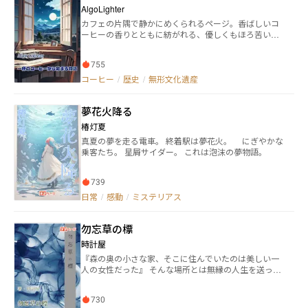
AlgoLighter
カフェの片隅で静かにめくられるページ。香ばしいコ
ーヒーの香りとともに紡がれる、優しくもほろ苦い物
語たち。 本書は、カフェを舞台にした短編集。登場人
物たちは、カウンター越しの会話やカップに浮かぶ泡
755
の向こうに、ささやかな思いを交わしていく。カプチ
ーノの由来、エスプレッソの苦み、フレンチプレスの
コーヒー
/
歴史
/
無形文化遺産
奥深さ──何気なく飲んでいたコーヒーの知識が、物
語の中に自然と溶け込んでいく。 「コーヒーって奥深
夢花火降る
い。」 そう思った瞬間、あなたのカップの中にも物語
が生まれるかもしれない。 ひとり静かに味わいたい一
椿灯夏
冊。
真夏の夢を走る電車。 終着駅は夢花火。 にぎやかな
乗客たち。 星屑サイダー。 これは泡沫の夢物語。
739
日常
/
感動
/
ミステリアス
勿忘草の標
時計屋
『森の奥の小さな家、そこに住んでいたのは美しい一
人の女性だった』 そんな場所とは無縁の人生を送って
いた高校生の少年、詩織だったが、彼はある晩に放火
によって家族を失い、親戚夫婦である檜山家へと引き
730
取られてしまう。 彼を気遣う夫婦や、学友達………。