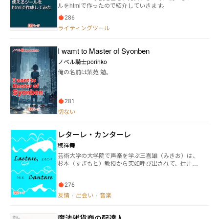
ルをhtmlで作ったので紹介していきます。
286
ライティングツール
I wamt to Master of Syonben
ノベル騎士porinko
俺の名前は紫苑 勉。
281
切ない
レターレ・カンターレ
穂祥舞
芸術大学の大学院で声楽を学ぶ三喜雄（みきお）は、
杉本（すぎもと）教授から突如呼び出されて、辻井
（つじい）教授の研究を手伝うよう命じられる。辻井
の三喜雄への依頼は、老人ホームのクリスマスコンサ
276
ートで歌うことだった。本番まであまり時間がないう
えに、少し変わった依頼ではあったが、三喜雄は二重
友情
/
出会い
/
音楽
唱「恋するくじら」を歌うことを了承する。 初練習の
日、三喜雄は共演者である篠原（しのはら）が、高校
魔法雑貨商の配達人
時代に懇意にしていた後輩・高崎（たかさき）に似て