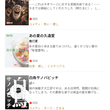
と男は楽園から追放。蛇には忌み嫌われる存在へと変
──これはネオページに対する宣戦布告である！──
化させた。 女はイブ、男はアダムとして地上での生活
今までは扉絵にしてくれたりした（時たまに）。 しか
が始まった。これが始祖の人類の始まり。 まだ何百ペ
し、私が下品な作品を書く作者だと彼奴（きゃつ）ら
ージもある聖書を閉じて、また考える。 人はいつか
は察したのか、最近じゃとんとそんなお話も来ない。
ら、感情を感じるようになったのだろう。 良い感情
383
書籍化、コミカライズ化、映画化、舞台化──そんな
も、悪い感情も。アダムとイブが楽園で暮らしていた
お声が掛かってもいいように、去年からタキシード姿
コメディ
/
熱い
/
癒し
時には、もしかしたらそのような感覚はなかったかも
で玄関に正座して待っているのに、私のスマホはお通
しれない。だとすれば、感情が産まれたのはきっと知
夜みたいに静まり返っている。 ふつふつと怒りが込み
恵の実を食べた時か。 なら、知恵が身に付いたこと
あの夏の久遠堂
上げてくる。 私もネオページの作者じゃないのか。 な
で、人が“絶望”を感じるようになった。それが原因で
んなら、人間国宝級の扱いを受けてもおかしくないは
人が死を時に願い、自死を行動する人が初世紀から右
椿灯夏
ずだ。 こんな仕打ちを受けて、笑っていていいのか。
肩上がりに増えていった。それは悲観する事実なのだ
あの夏――白く染まる庭でみつけた。 遠くせつない夏の
そんな怒り妬み嫉み僻みというありとあらゆる負の感
ろう。 もしも人に知恵がなかったら、きっと天国の生
「秘密基地」。
情が、私の創作意欲を刺激した。 何が言いたいのかと
活を過ごしていたと思う。 知恵の代償としては、重す
いうと、ネオページが私にこんな作品を書かせたのだ
ぎる話だった。
ということである！ え？ あらすじになってねぇだっ
324
て？ いいんです！ 作品どころかあらすじなんて誰も
日常
/
癒し
/
ミステリアス
読んでねぇ！ でも、あらすじを書くところだからし
て、あらすじやりますよ。はいはい。やればいいんで
しょ。 コホン！ ナンダー・ヘンドラゴンは偉大なる大
白鳥サノバビッチ
魔法使いである。 彼は勇者御一行様に加わり、大魔王
ネギトロドンを倒す旅に出ているが、その深遠な目的
ぱー
は世界平和などにはなく── と、ここまであらすじを
城の後継ぎ大工部マギは、ある日突然、股間が白鳥に
書いてなんなんですが、正直誰も読んでないと思うの
なってしまう。その異様な姿では城主の座を継げない
でここらへんでカーット！ もはや説明するまでもな
と判断され、生まれ育った城を追放されてしまう。 元
い！ そういう感じの畜生文学っぽいファンタジー的
の股間に戻る方法を探す旅に出たマギ。わがままで子
なナニカ！ 作品も登場人物も畜生ですが、やっぱそん
320
供っぽく頼りないが、股間の白鳥を振り回せば、妖怪
な作者も大概なんで、更新頻度は畜生並です！！ ゲ
など容易く撃破できてしまう。 しかし、旅を続けるう
コメディ
/
ダーク
/
ざまぁ