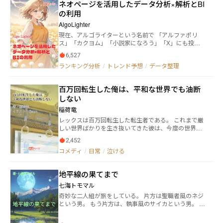
ネオページを活用したデータ分析×解析とBI
使用していただきますと、誤読をしないような読み上
ところが、結構多い事に気付いた。 気に入っていた作
げをしてもらえるように、書かせていただいていま
の利用
品だからこそ、少しイラツクし、ストレスだ。 気分を
す。 私は、読み上げの詳細設定を、句読点と記号の読
変えようと、新作のところを読み上げてもらっている
AlgoLighter
み上げを一部に設定をして、聞いて、書いてをしてい
と、変なタイトルの本が気になった。 『読みにくいけ
現在、アルゴライターという名前で 「アルファポリ
ます。 読みにくいけど、聞きやすい本。ですので、読
ど、聞きやすい本』とタイトルに書いてある本のよう
ス」「カクヨム」「小説家になろう」「X」にも投稿
みにくい作品ですが、誤読をさせず、なるべく読むこ
だ。 本なのに、読みにくいけど、聞きやすいって、何
しそれぞれ挑戦し異なる作品を投稿しております。 よ
とが出来るようにも書かせていただいています。 読ん
を言ってるんだよ、作家さんは、と僕は思っていた。
6,527
ろしければ、フォローや「いいね！」で応援していた
でいただけるのも、聞いていただけるのも、読者様に
折角だから、試しに読み上げてもらうかぁ～と思っ
ランキング分析
/
トレンド予想
/
データ整理
だけると励みになります！ 「ネオページを活用したデ
お任せ致します。 この作品は、Androidデバイスに搭
た。 句読点と記号の読み上げを、一部に設定をしてい
ータ分析×解析とBIの利用」は、現在公開されている情
載されているスクリーンリーダー機能である、無料のt
ただく事を、お勧めいたします。と読み上げたので、
報をもとに、サイト内の投稿作品の傾向やトレンドを
alk backと言うアプリを使い、1話、1話を聞いて、書
読み上げの設定をして、読み上げてもらった。 1話が
百万回転生した俺は、平和な世界でも油断
まとめました。 作品を投稿する皆様の必読書になれば
いて、聞いて、書き直しをしております。 私の技量で
終わった時に、この本のタイトルの意味が分かった。
しない
幸いです。 ５万字を超える作品を書いてみんなで契約
は、ここまでしか出来ませんが、誤読をしないように
聞いていて、誤読が1回もなかった。 コメントのとこ
作家を目指しましょう！ 毎週月曜日、水曜日に更新予
何回も確認をしてから投稿をさせてもらいました。 ア
稲荷竜
ろに、この作品はtalkbackアプリを使い、1話、1話を
定になります。 ランキングの分析では、投稿数をもと
プリのバージョンアップにより、誤読をしてしまうか
聞いて、書いて、聞いて、書き直しをしているそう
レックスは百万回転生した転生者である。 これまで厳
に傾向を考察しているため、新たに作品を考えている
も知れません。 お気付きになった時は、教えていただ
だ。 1話の読み上げが終わったので、イヤホンを外す
しい世界ばかりを生き抜いてきた彼は、今度の世界も
方にとって有益な情報となると思います。 また、さま
けると助かります。ペコリ 私も気付いた場合は、修正
と、ねえちゃんは、僕の後ろから読んでいたようで、
そうに違いないだろうと思いこんでいた。だからいく
ざまな作品にも挑戦していますので、ぜひそちらも読
をしますので、宜しくお願い致します。 他のアプリに
2,452
『読みにくい作品だね』と笑いながら言っていた。 僕
ら褒められても油断せず、今度こそ天寿をまっとうす
んでいただけると嬉しいです。
は、対応しているか分かりませんので、ご了承下さ
は、この本のタイトルどおりだと思い笑ってしまっ
コメディ
/
日常
/
泣ける
るために、いつ現れるかもわからない『敵』に備え続
い。
た。 カンタ君とお姉ちゃん、本の説明を有り難う。 他
ける。 だが、ここは本当に平和な世界で、『敵』なん
の読み上げアプリが対応するのか、分かりません。
かおらず、レックスは本当に天才だった。 周囲が彼の
地平線の果てまで
力を褒め、彼をかわいがるが、彼はそれに『裏』があ
るものだと思い続ける。 これはあまりにも不遇慣れし
七海トモマル
た彼が、幸せを受け止めきれない物語。 ※小説家にな
奇妙な二人組が旅をしている。 片方は聖職者風のネジ
ろう、カクヨム、ハーメルンで完結まで掲載中
という男。 もう片方は、執事風のサイカという男。 二
人は、歯車システムというシステムの下で、 喜びと幸
せに満ち溢れている世界を旅する。 ネジという男には