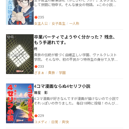
して世間に物申す。そんな彼女の物語。 ※この小説に
出てくる古典の文学作品について、Wikipediaや青空文
庫などから一部引用させてもらっています。 ※他サイ
235
トにも投稿しています。
女主人公
/
女子高生
/
一人称
卒業パーティでようやく分かった？ 残念、
もう手遅れです。
柊
貴族の伝統が根づく由緒正しい学園、ヴァルクレスト
学院。 そんな中、初の平民かつ特待生の身分で入学し
たフィナは卒業パーティの片隅で静かにグラスを傾け
233
ていた。 すると隣国クロニア帝国の王太子ノアディ
ざまぁ
/
貴族
/
学園
ス・アウレストが会場へとやってきて……。
4コマ漫画ならぬ4セリフ小説
箒星 影
4コマ漫画が好きなんですが漫画が描けないので小説で
それっぽいの作りました。 毎日18時に投稿！のんびり
ゆる～くいきましょう！
229
コメディ
/
日常
/
爽快