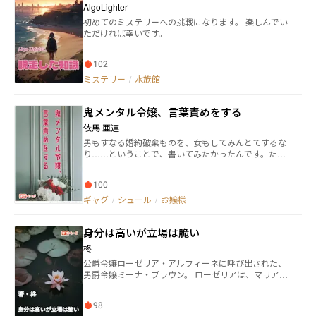
AlgoLighter
初めてのミステリーへの挑戦になります。 楽しんでい
ただければ幸いです。
102
ミステリー
/
水族館
鬼メンタル令嬢、言葉責めをする
依馬 亜連
男もすなる婚約破棄ものを、女もしてみんとてするな
り……ということで、書いてみたかったんです。ただ
婚約破棄ものというより、つよつよメンタル令嬢が毒
吐いてる話になりました。 色々ゆるいので、広い心で
100
読んでいただけると幸いです。 （小説家になろう・エ
ブリスタにも掲載中です）
ギャグ
/
シュール
/
お嬢様
身分は高いが立場は脆い
柊
公爵令嬢ローゼリア・アルフィーネに呼び出された、
男爵令嬢ミーナ・ブラウン。 ローゼリアは、マリア・
ウィロウ男爵令嬢が婚約者であるルドルフ・エーヴァ
ルトと親しくしている、どうかマリア嬢に控えるよう
98
に進言しては貰えないだろうか、と頼んできた。 それ