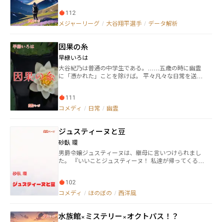
代について完結予定になります。 それまで毎日投稿予
112
定してます。
メジャーリーグ
/
大谷翔平選手
/
データ解析
因果の糸
早緑いろは
大谷紀乃は普通の中学生である。……五歳の時に幽霊
に「憑かれた」ことを除けば。 平々凡々な日常を送っ
ていたが、親友が何者かに屋上から突き落とされると
いう事件が起き、そこから彼女の運命は大きく変わっ
111
ていく。 友人の言葉から「乙宮姫子」なる人物が、事
件のカギを握っているようだが……。 ……こんな怖い
コメディ
/
日常
/
幽霊
紹介文ですが、シリアスとコメディをいい塩梅に書き
たいと思っています。 そんなに怖い話にはならない予
ジュスティーヌと豆
定です。
砂臥 環
男爵令嬢ジュスティーヌは、継母に言いつけられまし
た。 『いいことジュスティーヌ！ 私達が帰ってくるま
でにこの豆をいい豆と悪い豆に選別しておきなさ
い！』……と。
102
コメディ
/
ほのぼの
/
西洋風
水族館×ミステリー×オクトパス！？