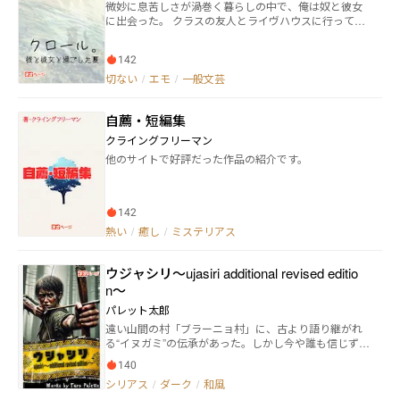
微妙に息苦しさが渦巻く暮らしの中で、俺は奴と彼女
に出会った。 クラスの友人とライヴハウスに行ってか
ら、俺の世界は少しずつ変わった。 ただその友人には
一緒に暮らしている正体不明の彼女が居た。 彼等は三
142
人で夏までの季節を過ごした。 秋になって、彼女は消
えた。それは既に判っていたことだった。
切ない
/
エモ
/
一般文芸
自薦・短編集
クライングフリーマン
他のサイトで好評だった作品の紹介です。
142
熱い
/
癒し
/
ミステリアス
ウジャシリ〜ujasiri additional revised editio
n〜
パレット太郎
遠い山間の村「ブラーニョ村」に、古より語り継がれ
る“イヌガミ”の伝承があった。しかし今や誰も信じず、
伝承は子供の唄に残るだけ。そんな村の片隅、祖父母
140
に育てられた少女・ウジャは、家族の死を経て山の上
シリアス
/
ダーク
/
和風
で孤独に生きていた。 ある夜、ウジャは人ならざる
獣“イヌガミ”の襲撃に遭遇。村へ警告するも、大人た