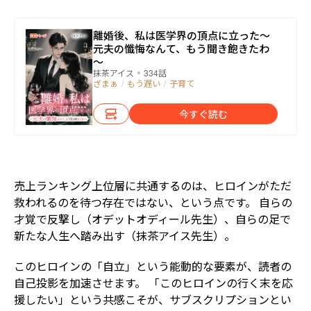
離婚後、私は医学界の頂点に立った～
元夫の懺悔なんて、もう聞き飽きたわ
～
抹茶アイス
334話
ざまぁ
/
もう遅い
/
子育て
今すぐ読む
売上ランキング上位層に共通するのは、ヒロインがただ
救われるのを待つ存在ではない、という点です。 自らの
才覚で反撃し（オデットオディール先生）、自らの足で
新たな人生へ踏み出す（抹茶アイス先生）。
このヒロインの「自立」という能動的な要素が、読者の
自己投影を加速させます。 「このヒロインの行く末を応
援したい」という共感こそが、サブスクリプションとい