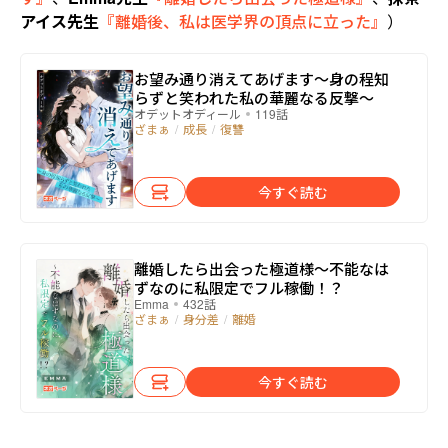
アイス先生
『離婚後、私は医学界の頂点に立った』
）
お望み通り消えてあげます～身の程知
らずと笑われた私の華麗なる反撃～
オデットオディール
119話
ざまぁ
/
成長
/
復讐
今すぐ読む
離婚したら出会った極道様～不能なは
ずなのに私限定でフル稼働！？
Emma
432話
ざまぁ
/
身分差
/
離婚
今すぐ読む