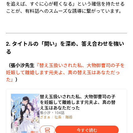
を追えば、すぐに心が軽くなる」という確信を持たせる
ことが、有料話へのスムーズな誘導に繋がっています。
2. タイトルの「問い」を深め、答え合わせを強い
る
（張小汐先生
『替え玉扱いされた私、大物御曹司の子を
妊娠して離婚します――元夫よ、真の替え玉はあなただっ
た』
）
替え玉扱いされた私、大物御曹司の子
を妊娠して離婚します――元夫よ、真の替
え玉はあなただった
張小汐
104話
ざまぁ
/
社長
/
離婚
今すぐ読む