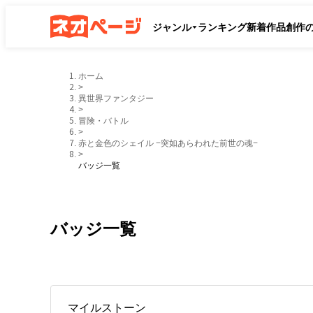
ジャンル
ランキング
新着作品
創作
ホーム
>
異世界ファンタジー
>
冒険・バトル
>
赤と金色のシェイル −突如あらわれた前世の魂−
>
バッジ一覧
バッジ一覧
マイルストーン