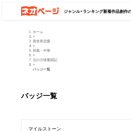
ジャンル
ランキング
新着作品
創作
ホーム
>
異世界恋愛
>
和風・中華
>
北の方様奮闘記
>
バッジ一覧
バッジ一覧
マイルストーン