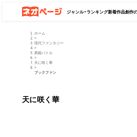
ジャンル
ランキング
新着作品
創作
ホーム
>
現代ファンタジー
>
異能バトル
>
天に咲く華
>
ブックファン
天に咲く華