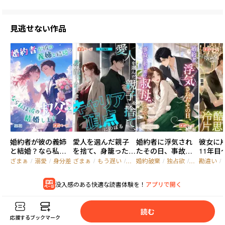
見逃せない作品
婚約者が彼の義姉
愛人を選んだ親子
婚約者に浮気され
彼女に
と結婚？なら私は
を捨て、身籠ったま
たその日、事故で
11年目
彼の叔父と結婚し
まキャリア頂点に
私は彼の“叔母”にな
司実は
ざまぁ
/
溺愛
/
身分差
ざまぁ
/
もう遅い
/
キャリアウーマン
婚約破棄
/
独占欲
/
年の差
勘違い
/
ます
のぼる
っていた
してる
没入感のある快適な読書体験を！
アプリで開く
読
む
応援する
ブックマーク