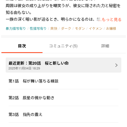
周囲は彼女の成り上がりを嘲笑うが、彼女に隠された力と秘密を
知る由もない。

一族の深く暗い影が迫るとき、明らかになるのは、想像を超える
...もっと見る
危険な真実だった。そして彼女を抱きしめる夫こそ、渦中の人。

暴力描写有り
/
性描写有り
/
爽快
/
ダーク
/
モダン
/
イケメン
/
お嬢様
愛と猜疑心の狭間で、嘘から始まったこの結婚の行方は？
目次
コミュニティ
(
5
)
詳細
最近更新：
第20話 桜と新しい命
2025年11月04日 18:29
第1話 桜が舞い落ちる縁談
第2話 辰星の微かな動き
第3話 指先の震え