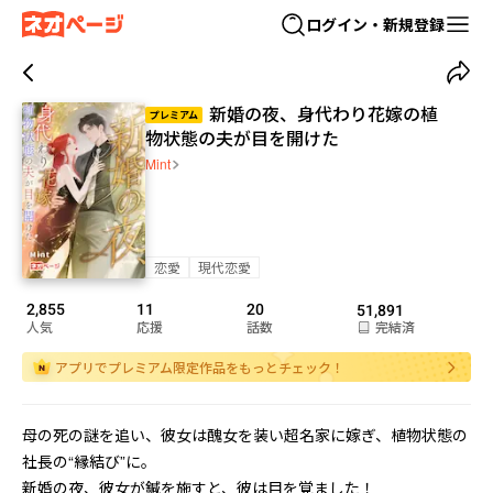
ログイン・新規登録
新婚の夜、身代わり花嫁の植
プレミアム
物状態の夫が目を開けた
Mint
恋愛
現代恋愛
2,855
11
20
51,891
人気
応援
話数
完結済
アプリでプレミアム限定作品をもっとチェック！
母の死の謎を追い、彼女は醜女を装い超名家に嫁ぎ、植物状態の
社長の“縁結び”に。

新婚の夜、彼女が鍼を施すと、彼は目を覚ました！
