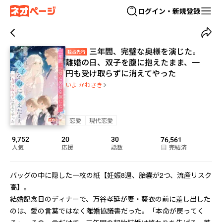
ログイン・新規登録
三年間、完璧な奥様を演じた。
独占先行
離婚の日、双子を腹に抱えたまま、一
円も受け取らずに消えてやった
いよ かわさき
恋愛
現代恋愛
9,752
20
30
76,561
人気
応援
話数
完結済
バッグの中に隠した一枚の紙――【妊娠8週、胎嚢が2つ、流産リスク
高】。

結婚記念日のディナーで、万谷孝延が妻・葵衣の前に差し出した
のは、愛の言葉ではなく離婚協議書だった。「本命が戻ってく