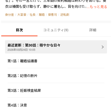
る」。その一言だけで、三年間の契約結婚は終わりを告げる。葵
衣は補償も受け取らず、静かに署名し、背を向けた。

...もっと見る
しかし彼女が抱えていた秘密を、孝延は知らなかった。

身分差
/
大富豪
/
社長
/
離婚
/
御曹司
/
逆転劇
双子の妊娠。しかも流産リスクが高く、安静が必須という診断。
告げることもできないまま、葵衣は雪の夜の箱根で何者かに突き
目次
コミュニティ
(
9
)
詳細
落とされ――双子のうち一人を失い、もう一人の命を抱えて、金沢の
街に姿を消した。

五年後。「林暁」という偽名で工芸デザイナーとして静かに生き
最近更新：
第30話：穏やかな日々
る葵衣の前に、万谷グループの大型プロジェクトが影を落とす。
2026年03月24日 10:05
偶然の再会、血液型という動かぬ証拠、そして雪の夜の真実――すべ
てが一気に動き出す。

第1話：離婚協議書
怒りをぶつけにきた男は、病床の息子が命の瀬戸際に立つのを目
の当たりにし、初めて自分が五年間何を失っていたかを知る。補
第2話：記憶の断片
償を蹴って消えた女が、実は命がけで彼の子を守り続けていたの
だと。

贖うには遅すぎるかもしれない。だが孝延は、崖の縁で彼女の手
第3話：妊娠検査結果
を掴んで離さなかった。

冷たい契約から始まった二人の物語は、後悔と血と涙を経て、よ
第4話：決意
うやく本当の意味を問われる――「夫として、父として、やり直すチ