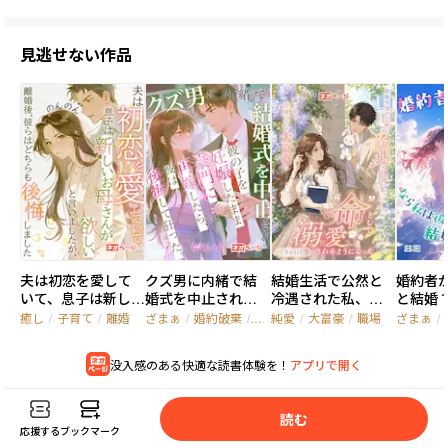
見逃せない作品
夫は初恋を愛して
クズ男に内緒で結
結婚生活で公然と
婚約者
いて、息子は新しい
婚式を中止され、
冷遇された私、隣
と結婚
お母さんが欲しい
彼の子を妊娠した
に住む世界一の大
彼の叔
癒し
/
子育て
/
離婚
ざまぁ
/
婚約破棄
/
復讐
純愛
/
大富豪
/
職場
ざまぁ
/
と言いましたが、
まま豪門に再嫁し
富豪に“命”として溺
ます
離婚後、彼らはど
たら、彼は後悔し
愛されるようにな
没入感のある快適な読書体験を！
アプリで開く
ちらも後悔しまし
て狂った。
った
た
読
む
応援する
ブックマーク