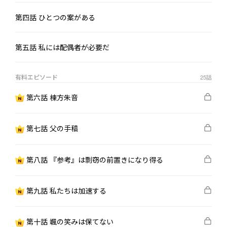
ホテルのポーチの灯の下、彼女はようやく理解した。

この結婚は、婚約の最初の日から一度も、自分のために設計され
第四話 ひとつの案がある
たものではなかったのだ、と。

第五話 私には配偶者が必要だ
翌日、彼女は指輪と契約書のコピーをティーテーブルに置き、振
り返らずに立ち去った。

そして、すべてはそこから本当に始まった。

有料エピソード
25
話
第六話 棟方朱音
台風の夜、見知らぬ人のアパート、停電、一杯の熱い水。

彼女は言った——「婚約破棄します」と。

彼は「なぜ？」とは尋ねず、ただキャンドルを彼女の方に押しや
第七話 父の手稿
り、「今夜はお酒にする？それともお湯？」と言った。

第八話 『参考』は剽窃の前置きになり得る
そのとき彼女は突然気づいた。

あの日、初めて聞いた、何の要求もない言葉だ、と。
第九話 私たちは加速する
第十話 颯の笑みは保てない