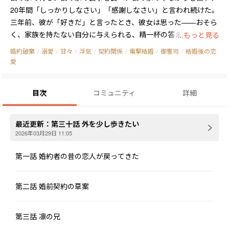
20年間「しっかりしなさい」「感謝しなさい」と言われ続けた。

三年前、彼が「好きだ」と言ったとき、彼女は思った——おそら
く、家族を持たない自分に与えられる、精一杯の答えなのだろ
...もっと見る
う、と。

婚約破棄
/
溺愛
/
甘々
/
浮気
/
契約関係
/
電撃結婚
/
御曹司
/
結婚後の恋
愛
結婚前パーティー、ゲストリストは彼が自ら決めたものだった。
その中には彼の大学時代の元恋人もいた。

目次
コミュニティ
詳細
彼は駐車場に車を停めに行くと言って、40分も彼女を待たせた。

彼女はホールの端に立ち、知っている人は一人もおらず、オレン
ジジュースを手に、まるで他人の結婚式に来たかのような孤独な
最近更新：
第三十話 外を少し歩きたい
気持ちだった。

2026年03月29日 11:05
そして鏡越しに、彼らを見てしまった。

第一話 婚約者の昔の恋人が戻ってきた
その夜、彼女は初めて結婚前契約書を真剣に読んだ。

結婚後の工房経営の決定は双方の同意が必要で、離婚時には工房
第二話 婚前契約の草案
の増価分は共同財産に含まれ、分割には裁判手続きを経ること
——。

第三話 凛の兄