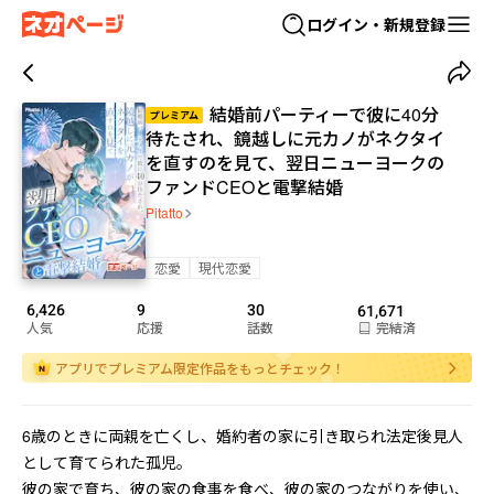
ログイン・新規登録
結婚前パーティーで彼に40分
プレミアム
待たされ、鏡越しに元カノがネクタイ
を直すのを見て、翌日ニューヨークの
ファンドCEOと電撃結婚
Pitatto
恋愛
現代恋愛
6,426
9
30
61,671
人気
応援
話数
完結済
アプリでプレミアム限定作品をもっとチェック！
6歳のときに両親を亡くし、婚約者の家に引き取られ法定後見人
として育てられた孤児。

彼の家で育ち、彼の家の食事を食べ、彼の家のつながりを使い、