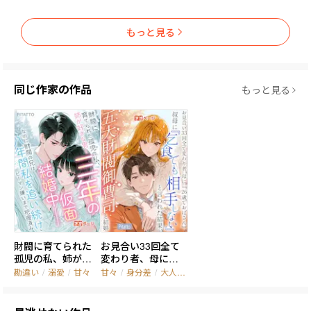
もっと見る
同じ作家の作品
もっと見る
財閥に育てられた
お見合い33回全て
孤児の私、姉が好
変わり者、母に『2
きな男と三年の仮
6歳でおばさん』、
勘違い
/
溺愛
/
甘々
甘々
/
身分差
/
大人の恋
面結婚中――なのに財
叔母に『乞食でも
閥の兄は八年間私
相手にしない』と
を追い続け、ピーマ
言われた結果、五