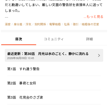
だと勘違いしてしまい、厳しい文面の警告状を直接本人に送って
しまった。

...もっと見る
ほどなくして、本人が「明月亭」に現れる。

溺愛
/
身分差
/
浮気
/
契約関係
/
電撃結婚
/
社長
/
強引
/
結婚後の恋愛
だが、彼が持ってきたのは報復ではなく、断れない契約だった─
─

目次
コミュニティ
詳細
「俺と恋人のフリをしろ。半年以内に、あの男女を社会的に抹殺
してやる」

最近更新：
第30話 月光は水のごとく、静かに流れる
荒唐な誤解から始まったこの協力は、やがてかつて彼女を軽んじ
2026年06月09日 10:45
た者たちすべてに代償を支払わせる──。
第1話 すれ違う警告
第2話 暴君と女将
第3話 花見会のさざ波