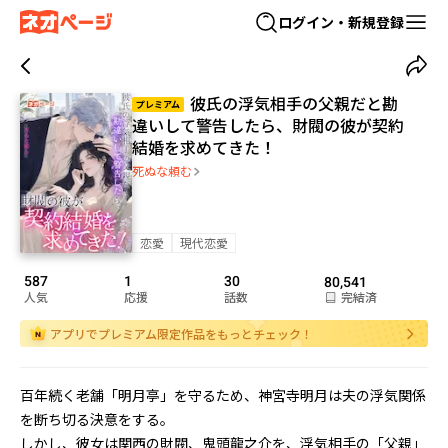
ログイン・新規登録
彼氏の浮気相手の父親だと勘
プレミアム
違いして警告したら、財閥の彼が契約
結婚を求めてきた！
死ぬな頼む
恋愛
現代恋愛
587
1
30
80,541
人気
応援
話数
完結済
アプリでプレミアム限定作品をもっとチェック！
百年続く老舗「明月亭」を守るため、神宮寺明月は夫の浮気関係
を断ち切る決意をする。

しかし、彼女は関西の財閥、鬼頭龍之介を、浮気相手の「父親」