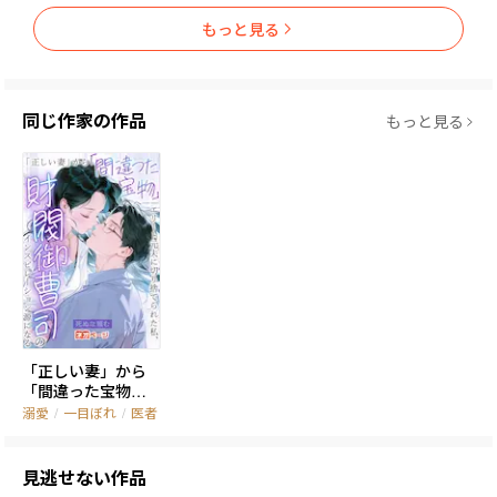
もっと見る
同じ作家の作品
もっと見る
「正しい妻」から
「間違った宝物」
へ――エリート元夫に
溺愛
/
一目ぼれ
/
医者
切り捨てられた
私、財閥御曹司の
インスピレーショ
見逃せない作品
ン源になる