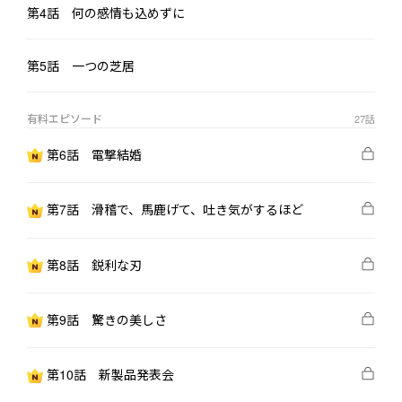
「今すぐ俺と入籍しろ。条件は二つ。お前の家業を俺と組ませる
第4話 何の感情も込めずに
こと、それから――あいつを潰すまで、夫婦を演じることだ」

第5話 一つの芝居
それは、復讐から始まった戦略的同盟だった。

桜子はただの取引だと思っていた。

有料エピソード
27
話
けれど彼は、ネット炎上の裏で黙って火消しをし、

公衆の面前で絡まれた時には容赦なく彼女を庇い、

第6話 電撃結婚
百年続く老舗の祭りでは、不器用な手つきで祭具を並べていた。

第7話 滑稽で、馬鹿げて、吐き気がするほど
すべてが終わった後。

桜子は二枚の書類を彼の前へ差し出す。

第8話 鋭利な刃
一枚は、戦略提携の契約更新書。

もう一枚は、新しい――空白の婚姻届。

第9話 驚きの美しさ
「どちらか選んでください、社長」

第10話 新製品発表会
朔也は小さく舌打ちし、婚姻届の方を引き抜いた。
