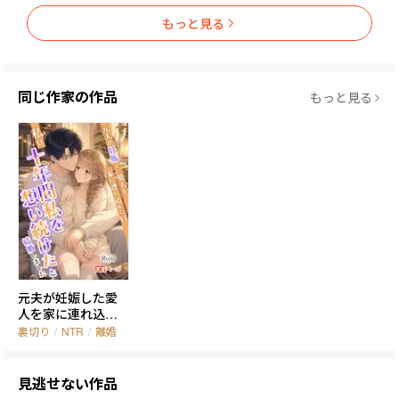
もっと見る
「バカか。こんなもの、最初から答えは決まってる」

そう言ってペンを走らせる。

同じ作家の作品
彼が本気で書き込んでいたのは――

もっと見る
二人にとって、本当の始まりだった。
元夫が妊娠した愛
人を家に連れ込ん
だ日、私は十年間
裏切り
/
NTR
/
離婚
私を想い続けた忠
犬系の彼と結婚し
ました
見逃せない作品