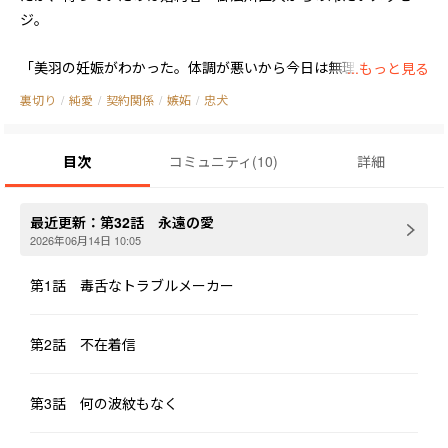
ジ。

「美羽の妊娠がわかった。体調が悪いから今日は無理」

...もっと見る
裏切り
/
純愛
/
契約関係
/
嫉妬
/
忠犬
そしてほぼ同時に流れてきたSNS投稿――

彼は“病弱な義妹”を優しく抱き寄せ、新しい命を祝福していた。

目次
コミュニティ
(
10
)
詳細
七年間の想いも、未来への期待も、その瞬間に粉々に砕け散っ
た。

最近更新：
第32話 永遠の愛
2026年06月14日 10:05
崩れ落ちそうになった桜子は、連絡先の一番下に眠っていた名前
へ電話をかける。

第1話 毒舌なトラブルメーカー
三十分後。

第2話 不在着信
現れたのは、ビジネス界で冷徹な手腕を持つことで有名な九条朔
也だった。

彼は温かいコーヒーを差し出し、淡々と告げる。

第3話 何の波紋もなく