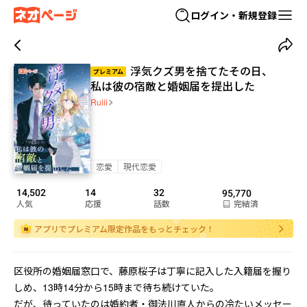
ログイン・新規登録
浮気クズ男を捨てたその日、
プレミアム
私は彼の宿敵と婚姻届を提出した
Ruiii
恋愛
現代恋愛
14,502
14
32
95,770
人気
応援
話数
完結済
アプリでプレミアム限定作品をもっとチェック！
区役所の婚姻届窓口で、藤原桜子は丁寧に記入した入籍届を握り
しめ、13時14分から15時まで待ち続けていた。

だが、待っていたのは婚約者・御法川直人からの冷たいメッセー