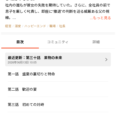
社内の誰もが彼女の失敗を期待していた。さらに、全社員の前で
息子を厳しく叱責し、即座に“撤退”の判断を迫る威厳ある父の視
線。

...もっと見る
経営
/
溺愛
/
ハッピーエンド
/
職場
/
社長
しかし、夏実が出したのは判決書ではなく、精緻なデータに基づ
く弁護状だった。

目次
コミュニティ
詳細
彼女は公の場で、彼の芸術的才能こそブランドを再生させる力で
あり、革新的な理念こそ老舗の未来だと論じた。敵の中傷や原料
封鎖にも負けず、彼女は徹夜で証拠を集め、彼の無実を守り抜
最近更新：
第三十話 果物の未来
く。

2026年06月13日 10:05
やがて、業界最高の舞台でスポットライトが光る。

第一話 盛夏の裏切りと特命
九条瑛太はトロフィーを握り、群衆を越えて彼女を見つめた――

「俺のプロジェクトマネージャー、早川夏実なしでは、ここに立
第二話 歓迎の宴
てなかった。」

かつて彼女を追い詰めたすべての人々は、言葉を失うのだった。
第三話 初めての対峙