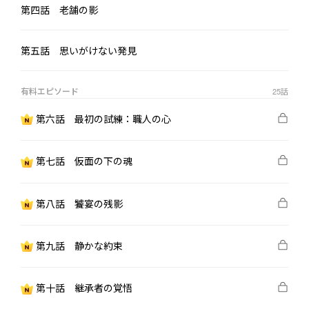
第四話 老舗の影
第五話 思いがけない発見
有料エピソード
25
話
第六話 最初の試練：職人の心
第七話 仮面の下の魂
第八話 饕宴の残影
第九話 静かな約束
第十話 継承者の覚悟