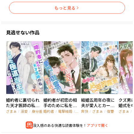
もっと見る
見逃せない作品
婚約者に裏切られ
婚約者が初恋の相
結婚五周年の夜に
クズ男
た天才医師の私、
手のために私を平
夫が愛人とカーセ
婚式を
冷酷な極道当主に
手打ちしたので、私
ッ◯スしていたの
彼の子
ざまぁ
/
溺愛
/
身分差
婚約者
/
電撃結婚
/
デキ婚
爽快
/
ざまぁ
/
復讐
ざまぁ
/
深く愛されていま
は振り返って豪門
で、七日後の誕生日
まま豪
す
の御曹司と契約結
に二人に豪華な結
たら、
没入感のある快適な読書体験を！
アプリで開く
婚した
婚披露宴を開いて
て狂っ
あげました