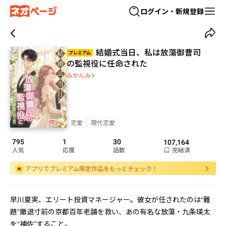
ログイン・新規登録
結婚式当日、私は放蕩御曹司
プレミアム
の監視役に任命された
みかんみ
恋愛
現代恋愛
795
1
30
107,164
人気
応援
話数
完結済
アプリでプレミアム限定作品をもっとチェック！
早川夏実、エリート投資マネージャー。彼女が任されたのは“難
題”――撤退寸前の京都百年老舗を救い、あの有名な放蕩・九条瑛太
を“補佐”すること。
