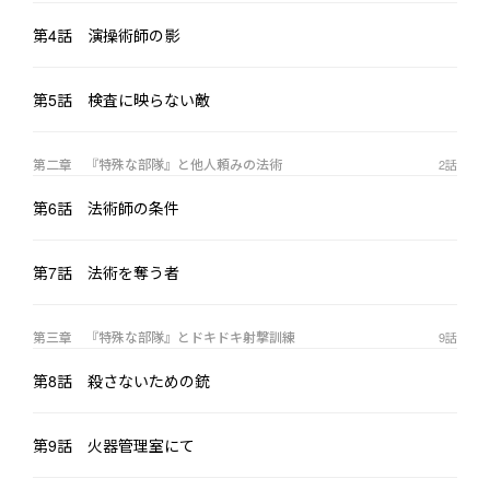
ていく。

第4話 演操術師の影
個性的な仲間達の笑いと騒動の裏で描かれる、一人の人間の破
滅。

第5話 検査に映らない敵
それが『特殊な部隊』である。
第二章 『特殊な部隊』と他人頼みの法術
2
話
第6話 法術師の条件
第7話 法術を奪う者
第三章 『特殊な部隊』とドキドキ射撃訓練
9
話
第8話 殺さないための銃
第9話 火器管理室にて