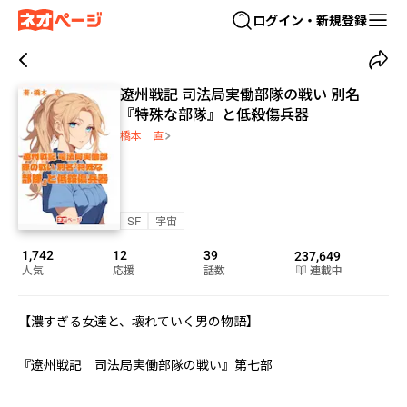
ログイン・新規登録
遼州戦記 司法局実働部隊の戦い 別名
『特殊な部隊』と低殺傷兵器
橋本 直
SF
宇宙
1,742
12
39
237,649
人気
応援
話数
連載中
【濃すぎる女達と、壊れていく男の物語】

『遼州戦記　司法局実働部隊の戦い』第七部
