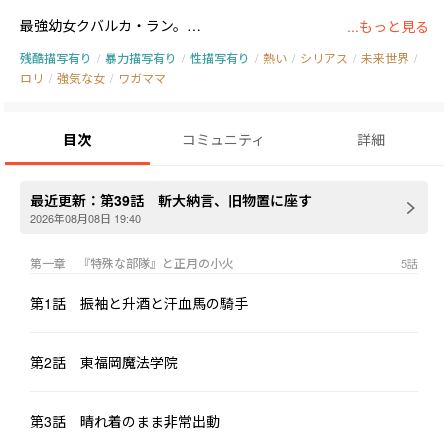
最強幼女クバルカ・ラン。

...もっと見る
残酷描写有り
/
暴力描写有り
/
性描写有り
/
熱い
/
シリアス
/
未来世界
/
暴君軍人・西園寺かなめ。

ロリ
/
強気な女
/
ワガママ
冷静なエース・カウラ。

目次
コミュニティ
詳細
笑顔の策士・アメリア。

最近更新：
第39話 斬大納言、旧物置に座す
強烈な個性を持つ女性達に囲まれながら、神前誠は司法局実働部
2026年08月08日 19:40
隊で働いていた。

第一章 『特殊な部隊』と正月の小火
5
話
そんな彼らの前に現れたのは、水島徹という一人の男。

第1話 振袖と升酒と汗血馬の騎手
法術への憧れ。

劣等感。

第2話 東福岡魔法学院
嫉妬。

第3話 晴れ着のまま非常出動
誰にでもある感情が少しずつ積み重なり、やがて犯罪へと変わっ