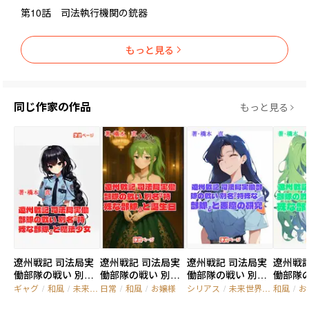
第10話 司法執行機関の銃器
もっと見る
同じ作家の作品
もっと見る
遼州戦記 司法局実
遼州戦記 司法局実
遼州戦記 司法局実
遼州戦記
働部隊の戦い 別名
働部隊の戦い 別名
働部隊の戦い 別名
働部隊の
『特殊な部隊』と
『特殊な部隊』と
『特殊な部隊』と
『特殊
ギャグ
/
和風
/
未来世界
日常
/
和風
/
お嬢様
シリアス
/
未来世界
/
頭脳戦
和風
/
お
魔法少女
誕生日
悪魔の研究
死闘