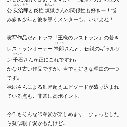
たんじろう
れんごく
公 
炭治郎
と炎柱 
煉獄
さんの関係性も好きー！悩
み多き少年と彼を導くメンターも、いいよね！
実写作品だとドラマ『王様のレストラン』の若き
ろくろう
レストランオーナー 
禄郎
さんと、伝説のギャルソ
せんごく
ン 
千石
さんが正にこれですね。
かなり古い作品ですが、今でも好きな理由の一つ
です。
禄郎さんによる師匠超えエピソードが盛り込まれ
ている点も、非常に高ポイント。
今作もそんな師弟愛が楽しめます。ひょっとした
ら疑似親子愛かもだけど。