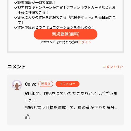
読書履歴が一目で確認！
魅力的なキャンペーンが充実！
アマゾンギフトカードなどもお
手軽に獲得できる！
お気に入りの作家を応援できる『応援チケット』を毎日届きま
す！
作家や読者とのコミュニケーションを楽しめる！
アカウントをお持ちの方は
ログイン
コメント
コメント(
1
)
Colvo
後書き
フォロー
約1年間、作品を見ていただきありがとうございま
した！

完結と言う目標を達成して、肩の荷が下りた気分で
す。

もし、次回連載する機会がありましたらよろしくお
願いいたします。