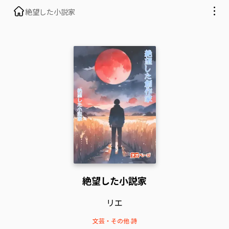
絶望した小説家
絶望した小説家
リエ
文芸・その他
·
詩