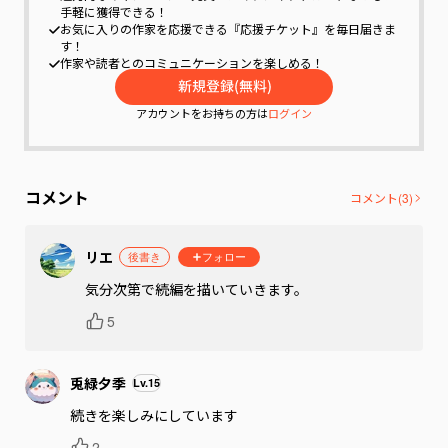
手軽に獲得できる！
お気に入りの作家を応援できる『応援チケット』を毎日届きま
す！
作家や読者とのコミュニケーションを楽しめる！
アカウントをお持ちの方は
ログイン
コメント
コメント(
3
)
リエ
後書き
フォロー
気分次第で続編を描いていきます。
5
兎緑夕季
Lv.
15
続きを楽しみにしています
2