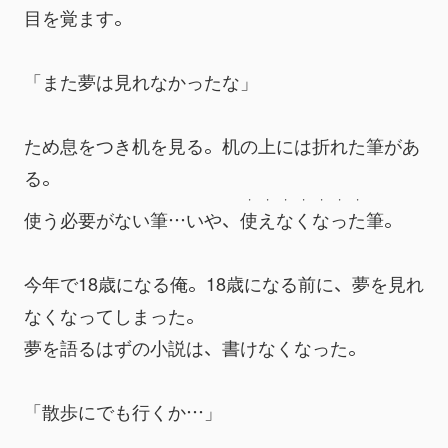
目を覚ます。
「また夢は見れなかったな」
ため息をつき机を見る。机の上には折れた筆があ
る。
・
・
・
・
・
・
・
使う必要がない筆…いや、
使
え
な
く
な
っ
た
筆。
今年で18歳になる俺。18歳になる前に、夢を見れ
なくなってしまった。
夢を語るはずの小説は、書けなくなった。
「散歩にでも行くか…」