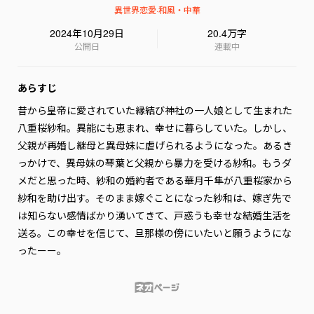
異世界恋愛
·
和風・中華
2024年10月29日
20.4万字
公開日
連載中
あらすじ
昔から皇帝に愛されていた縁結び神社の一人娘として生まれた
八重桜紗和。異能にも恵まれ、幸せに暮らしていた。しかし、
父親が再婚し継母と異母妹に虐げられるようになった。あるき
っかけで、異母妹の琴葉と父親から暴力を受ける紗和。もうダ
メだと思った時、紗和の婚約者である華月千隼が八重桜家から
紗和を助け出す。そのまま嫁ぐことになった紗和は、嫁ぎ先で
は知らない感情ばかり湧いてきて、戸惑うも幸せな結婚生活を
送る。この幸せを信じて、旦那様の傍にいたいと願うようにな
ったーー。