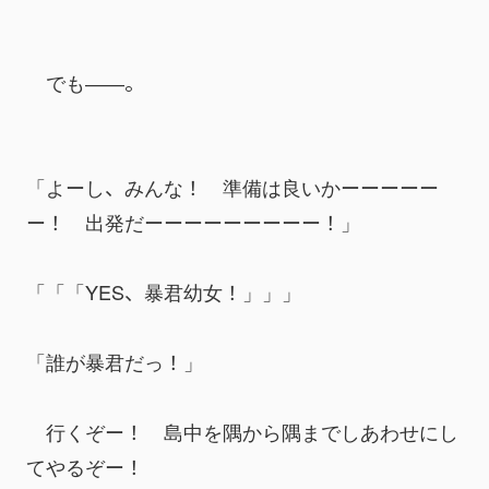
　でも――。
「よーし、みんな！　準備は良いかーーーーー
ー！　出発だーーーーーーーーー！」
「「「YES、暴君幼女！」」」
「誰が暴君だっ！」
　行くぞー！　島中を隅から隅までしあわせにし
てやるぞー！