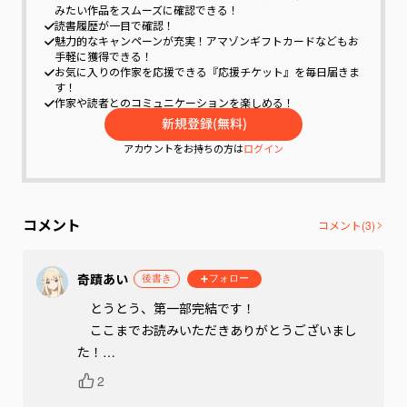
みたい作品をスムーズに確認できる！
読書履歴が一目で確認！
魅力的なキャンペーンが充実！
アマゾンギフトカードなどもお
手軽に獲得できる！
お気に入りの作家を応援できる『応援チケット』を毎日届きま
す！
作家や読者とのコミュニケーションを楽しめる！
アカウントをお持ちの方は
ログイン
コメント
コメント(
3
)
奇蹟あい
後書き
フォロー
　とうとう、第一部完結です！

　ここまでお読みいただきありがとうございまし
た！

2
　アリシアたちの旅はこれからも続きます。
