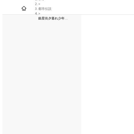
>
都市伝説
>
銀星街夕暮れ少年探
偵団