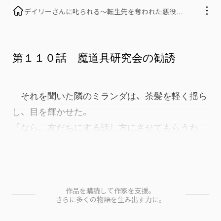
デイリーさんに叱られる〜転生先を奪われた悪役令
息は、デイリーミッションで世界の秘密を知るよう
です〜
第１１０話 魔道具研究会の勧誘
　それを聞いた隣のミランダは、茶髪を軽く揺ら
し、目を輝かせた。
「なら、友だちにする話し方にさせてもらうわ
ね！生代表の挨拶、すごく良かったわ。エアバイ
クの話……あれ、君が開発したって本当？」
　人懐っこい口調に、思わずシルヴィオも笑みが
作品を購読して作家を支援。
さらに多くの物語を生み出す力に。
こぼれた。