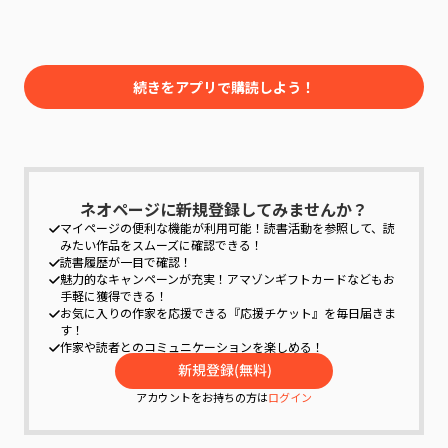
「うん、そうだよ。と言っても、僕の兄さまと、
幼馴染とも一緒に開発をしたから、僕一人の功
績...
続きをアプリで購読しよう！
ネオページに新規登録してみませんか？
マイページの便利な機能が利用可能！
読書活動を参照して、読
みたい作品をスムーズに確認できる！
読書履歴が一目で確認！
魅力的なキャンペーンが充実！
アマゾンギフトカードなどもお
手軽に獲得できる！
お気に入りの作家を応援できる『応援チケット』を毎日届きま
す！
作家や読者とのコミュニケーションを楽しめる！
アカウントをお持ちの方は
ログイン