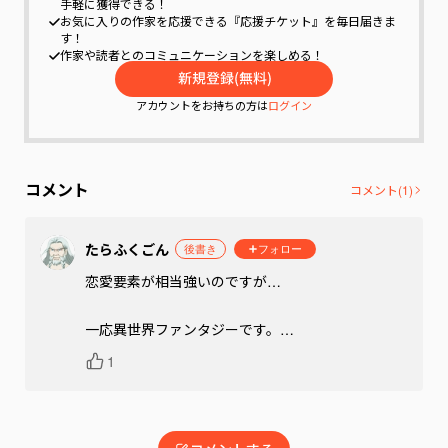
手軽に獲得できる！
お気に入りの作家を応援できる『応援チケット』を毎日届きま
す！
作家や読者とのコミュニケーションを楽しめる！
アカウントをお持ちの方は
ログイン
コメント
コメント(
1
)
たらふくごん
後書き
フォロー
恋愛要素が相当強いのですが…

一応異世界ファンタジーです。

あとちょっとえっちい？

1
コホン。
