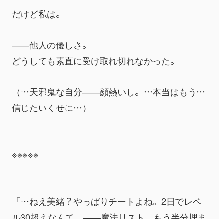
だけど私は。
――他人の優しさ。
どうしても素直に受け取れ切れなかった。
（…天邪鬼な自分――顔熱いし。…本当はもう…
信じたいくせに…）
※※※※※
「…ねえ美緒？やっぱりチートよね。2日でレベ
ル30超えなんて。――魔法リスト、もう半分埋ま