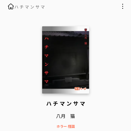
ハ チ マ ン サ マ
ハ チ マ ン サ マ
八月 猫
ホラー
·
怪談