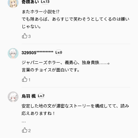
奇蹟あい
Lv.
13
またホラー小説を⁉

でも隙あらば、あらすじで笑わそうとしてくるのは嫌い
じゃない。
3
329505***********
Lv.
0
ジャパニーズホラー、義勇心、独身貴族……。

言葉のチョイスが面白いです。
1
烏羽 楓
Lv.
7
安定した地の文が濃密なストーリーを構成してて、読み
応えありますね！

更新楽しみにしてます！
2