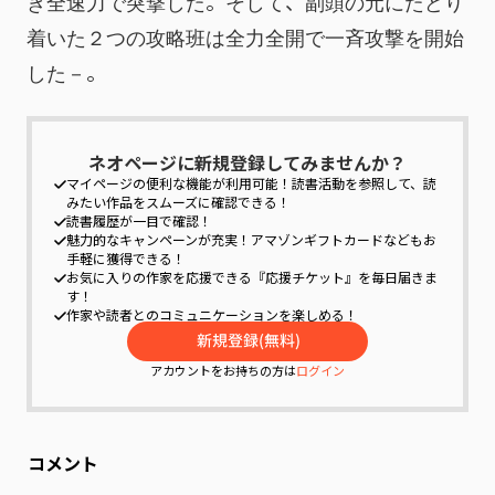
き全速力で突撃した。そして、副頭の元にたどり
着いた２つの攻略班は全力全開で一斉攻撃を開始
した－。
ネオページに新規登録してみませんか？
マイページの便利な機能が利用可能！
読書活動を参照して、読
みたい作品をスムーズに確認できる！
読書履歴が一目で確認！
魅力的なキャンペーンが充実！
アマゾンギフトカードなどもお
手軽に獲得できる！
お気に入りの作家を応援できる『応援チケット』を毎日届きま
す！
作家や読者とのコミュニケーションを楽しめる！
アカウントをお持ちの方は
ログイン
コメント