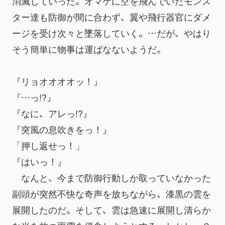
消滅していった。オマケに空を飛んでいたモンス
ター達も防御が間に合わず、翼や飛行器官にダメ
ージを受け次々と墜落していく。…だが、やはり
そう簡単に物事は運ばなないようだ。
『リョオオオオッ！』
『…っ!?』
『なに、アレっ!?』
『突風の息吹きをっ！』
「押し返せっ！」
『はいっ！』
　なんと、今まで防御行動しか取っていなかった
副頭が突然不快な奇声を放ちながら、漆黒の雲を
展開したのだ。そして、雲は急速に展開し清らか