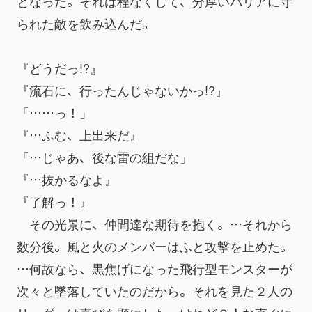
となった。それは程なくして、分厚いバリアに守
られた敵を飲み込んだ。
『どうだっ!?』
『流石に、行ったんじゃないかっ!?』
「……っ！」
『…ふむ、上出来だ』
「…じゃあ、後な雷の組だな」
『…抜かるなよ』
『了解っ！』
　その光景に、仲間達な期待を抱く。…それから
数分後。風と火のメンバーはふと攻撃を止めた。
…何故なら、黒焦げになった飛行型モンスターが
次々と墜落していたのだから。それを見た２人の