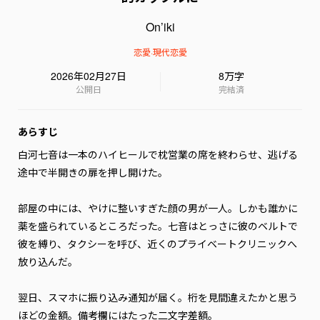
On’iki
恋愛
·
現代恋愛
2026年02月27日
8万字
公開日
完結済
あらすじ
白河七音は一本のハイヒールで枕営業の席を終わらせ、逃げる
途中で半開きの扉を押し開けた。

部屋の中には、やけに整いすぎた顔の男が一人。しかも誰かに
薬を盛られているところだった。七音はとっさに彼のベルトで
彼を縛り、タクシーを呼び、近くのプライベートクリニックへ
放り込んだ。

翌日、スマホに振り込み通知が届く。桁を見間違えたかと思う
ほどの金額。備考欄にはたった二文字――差額。
