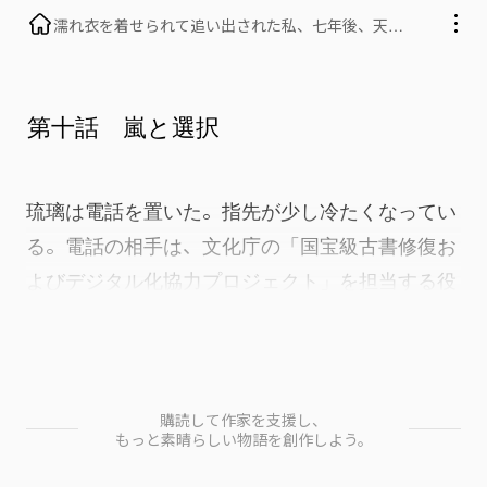
濡れ衣を着せられて追い出された私、七年後、天才
キッズを連れて堂々帰還！全員総出でサポート中、
彼はひざまずき「許して」
第十話 嵐と選択
琉璃は電話を置いた。指先が少し冷たくなってい
る。電話の相手は、文化庁の「国宝級古書修復お
よびデジタル化協力プロジェクト」を担当する役
人だった。丁寧な口調の中にも、どこか困惑が滲
む。
「雪野さん、あなたの専門的な実力と『梓堂』の
購読して作家を支援し、
もっと素晴らしい物語を創作しよう。
評判は、私どもも高く評価しています。ただ……