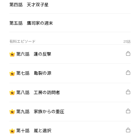
第四話 天才双子星
その瞬間、鷹司司を極限の後悔が呑み込んだ。

第五話 鷹司家の週末
それ以降、商界に恐れられた男は、卵焼きの焼き方を学び、育児
書を不器用に読み込み、家族すら敵に回してでも彼女の前に跪く
ことだけを目指すようになる。

有料エピソード
25
話
第六話 蓮の反撃
第七話 亀裂の源
第八話 工房の訪問者
第九話 家族からの重圧
第十話 嵐と選択