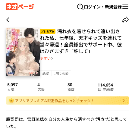
ログイン・新規登録
濡れ衣を着せられて追い出さ
プレミアム
れた私、七年後、天才キッズを連れて
堂々帰還！全員総出でサポート中、彼
はひざまずき「許して」
明すい
恋愛
現代恋愛
5,097
4
30
114,654
人気
応援
話数
完結済
アプリでプレミアム限定作品をもっとチェック！
鷹司司は、雪野琉璃を自分の人生から消すべき“汚点”だと思って
いた。
