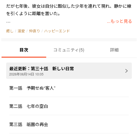
だが七年後、彼女は自分に酷似した少年を連れて現れ、静かに線
を引くように距離を置いた。

...もっと見る
いつものように支配しようとした瞬間、状況は次々と崩れてい
癒し
/
溺愛
/
仲直り
/
ハッピーエンド
く。

目次
コミュニティ
(
5
)
詳細
五歳の双子の息子のうち一人は、コード一つで彼の会社のセキュ
リティの脆弱性を暴き、もう一人は哲学的な比喩で大人たちを沈
黙させた。

最近更新：
第三十話 新しい日常
2026年06月14日 10:05
そして、かつては弱く無力だと思っていた雪野琉璃は、倒産寸前
だった工房を業界の象徴へと押し上げ、家族からの圧力にも、競
第一話 予期せぬ“客人”
合の悪意ある妨害にも一歩も退かず、冷静に跳ね返していく。

第二話 七年の空白
やがて彼は知ることになる。

あの頃の全ての歪んだ策略は自らの家族によるものであり、琉璃
第三話 祇園の再会
は最初から完全な被害者だったという真実を。
