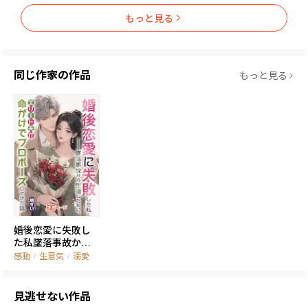
もっと見る
同じ作家の作品
もっと見る
婚後恋愛に失敗し
た私――墜落事故から
生還した私に、エ
感動
/
生意気
/
溺愛
リート夫が命がけ
でプロポーズして
きた話
見逃せない作品