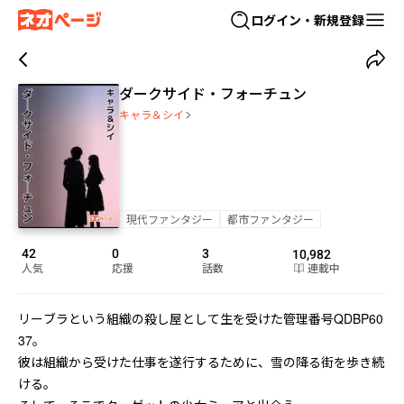
ログイン・新規登録
ダークサイド・フォーチュン
キャラ＆シイ
現代ファンタジー
都市ファンタジー
42
0
3
10,982
人気
応援
話数
連載中
リーブラという組織の殺し屋として生を受けた管理番号QDBP60
37。

彼は組織から受けた仕事を遂行するために、雪の降る街を歩き続
ける。
