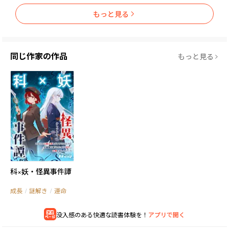
もっと見る
同じ作家の作品
もっと見る
科×妖・怪異事件譚
成長
/
謎解き
/
運命
没入感のある快適な読書体験を！
アプリで開く