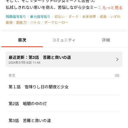
そして、そこでターゲットの少女ミーアと出会う。

払拭しきれない思いを抱え、苦悩しながら少女ミーアを始末する

...もっと見る
ことを迷い、何とかミーアを逃がそうと決意するQDBP6037。

残酷描写有り
/
暴力描写有り
/
切ない
/
ダーク
/
未来世界
/
成長
/
いずれ
しかし、その直後、ナノマシンの強制力が起動しQDBP6037はミ
最強
/
超能力
/
バトル
/
ダークヒーロー
ーアに銃を向けてしまう。

果たして、QDBP6037はナノマシンの強制力に打ち勝つことが出
目次
コミュニティ
詳細
来るのか？

そして、銃を向けられたミーアの運命は？
最近更新：
第3話 苦難と救いの道
2024年07月16日 11:44
本文
3
話
第１話 雪降りし日の闇夜と少女
第2話 暗闇の中の灯
第3話 苦難と救いの道