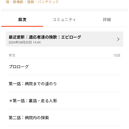
強
/
群像劇
/
復興
/
パンデミック
目次
コミュニティ
詳細
最近更新：
適応者達の挽歌：エピローグ
2024年08月25日 14:40
本文
52
話
プロローグ
第一話：病院までの道のり
＊第一話：裏話・走る人影
第二話：病院内の探索