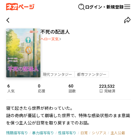
ログイン・新規登録
不死の配送人
ヘロー天気
現代ファンタジー
都市ファンタジー
6
0
60
223,532
人気
応援
話数
完結済
寝て起きたら世界が終わっていた。

――謎の奇病が蔓延して崩壊した世界で、特殊な感染状態のまま意識
を保つ主人公が日常を取り戻すまでのお話。
残酷描写有り
/
暴力描写有り
/
性描写有り
/
日常
/
シリアス
/
主人公最