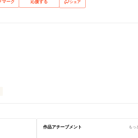
クマーク
応援する
シェア
マ
作品アチーブメント
もっ