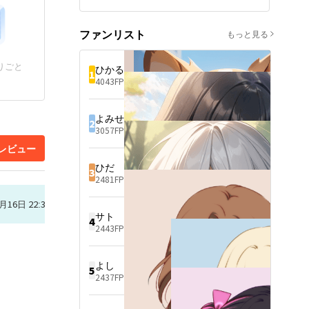
重い過去を背負った少年・七
たい、泣かせたい、壊したい
生人はある日、山の中でボロ
という欲求に駆られていき…

ボロの幽霊と出会う。

「普通」と言われる常識から
ファンリスト
もっと見る
勝手に憑いてきた少女を成仏
逸脱した、異常な高校生の恋
させるため「なつ」と名付
物語
け、言葉を教え始めるが…彼
りごと
ひかる
1
女の死んだ理由もまた、壮絶
4043FP
なものだった。

様々な人間の優しさが織り成
す、友情あり家族愛ありの切
よみせん
ない恋物語。
2
3057FP
レビュー
ひだ
3
2481FP
月16日 22:38
サト
4
2443FP
よし
5
2437FP