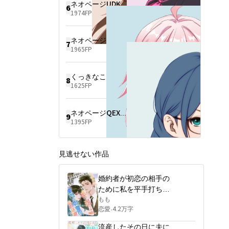
ネオページUDKX9306
6
1974FP
ネオページPQTZ1938
7
1965FP
くっきなこ
8
1625FP
ネオページQEXF6158
9
1395FP
見逃せない作品
婚約者が初恋の相手の
ために私を平手打ちし
たので、私は振り返っ
もも
恋愛
4.2万字
·
て豪門の御曹司と契約
結婚した
流産したその日に夫に