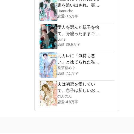
家を追い出され、実家
に戻ると、兄たちは業
Hamucho
恋愛
3.5万字
·
界の超大物だった
愛人を選んだ親子を捨
て、身籠ったままキャ
リア頂点にのぼる
Lune
恋愛
30.6万字
·
元カレに「気持ち悪
い」と捨てられた私、
政略結婚したら花婿は
発芽糖めぐ
恋愛
7.1万字
·
道楽者の甥ではなく氷
の叔父でした
夫は初恋を愛してい
て、息子は新しいお母
さんが欲しいと言いま
のんのん
恋愛
4.8万字
·
したが、離婚後、彼ら
はどちらも後悔しまし
た