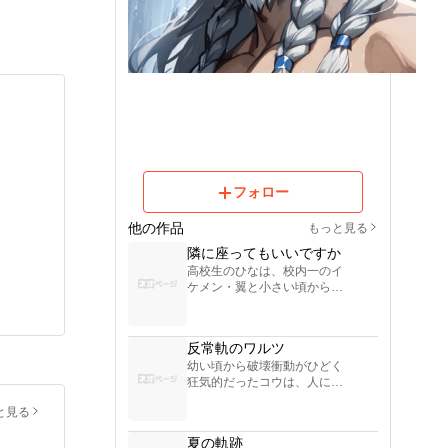
フォロー
他の作品
もっと見る
隣に座ってもいいですか
高校生のひなは、校内一のイ
ケメン・翼と小さい頃からほ
ぼ同棲状態の幼馴染。

家族と似たような関係性なの
に、周りからの嫉妬で迷惑し
反常軌のワルツ
ていたある日、翼に初めての
幼い頃から破壊衝動がひどく
彼女が出来て…

狂気的だったコウは、人に危
失敗や後悔から始まる、切な
害を加えないことだけが救い
い青春ラブコメディ。
と見る
だった。

しかし小学生の時に転校して
夏の軌跡
きた雪乃と出会い、怖がらせ