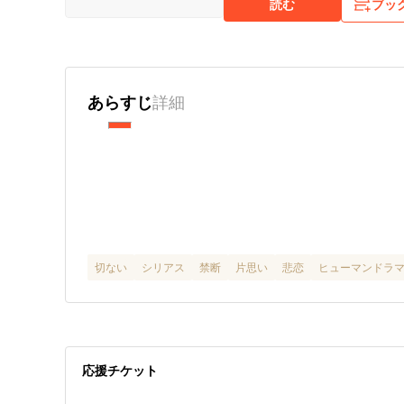
読む
ブッ
あらすじ
詳細
切ない
シリアス
禁断
片思い
悲恋
ヒューマンドラ
応援チケット