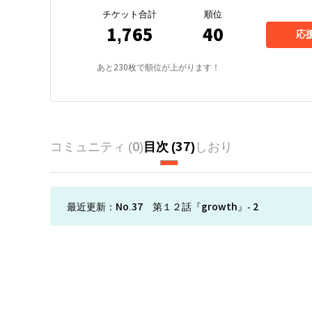
チケット合計
順位
1,765
40
応
あと
230
枚で順位が上がります！
コミュニティ (
0
)
目次 (
37
)
しおり
最近更新：
No.37 第１２話『growth』- 2