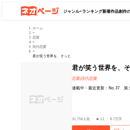
ジャンル
ランキング
新着作品
創作
ホーム
>
恋愛
>
現代恋愛
>
君が笑う世界を、そっと
君が笑う世界を、
恋愛
現代恋愛
|
連載中
・
最近更新：
No.37 第
・
・
31,750
人気
★
12
8.7万字