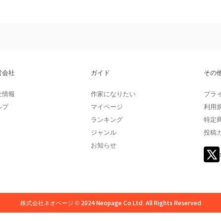
営会社
ガイド
その
社情報
作家になりたい
プラ
ルプ
マイページ
利用
ランキング
特定
ジャンル
投稿
お知らせ
株式会社ネオページ © 2024 Neopage Co.Ltd. All Rights Reserved