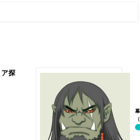
リア探
幕
（
リ
エ