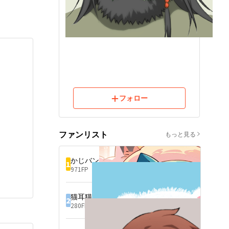
フォロー
ファンリスト
もっと見る
かじバン
1
971FP
猫耳猫助
2
280FP