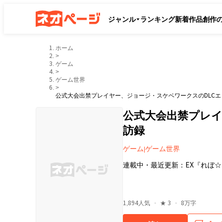
ジャンル
ランキング
新着作品
創作
ホーム
>
ゲーム
>
ゲーム世界
>
公式大会出禁プレイヤー、ジョージ・スケベワークスのDLC
公式大会出禁プレイ
訪録
ゲーム
ゲーム世界
|
連載中
・
最近更新：
EX『れぼ
・
・
1,894
人気
★
3
8万字