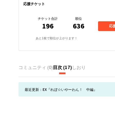
応援チケット
チケット合計
順位
196
636
応
あと
1
枚で順位が上がります！
コミュニティ (
0
)
目次 (
17
)
しおり
最近更新：
EX『れぼ☆いやーわん！ 中編』