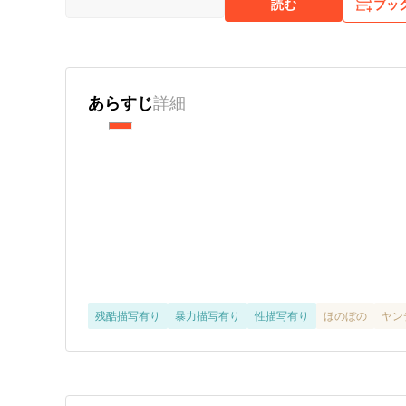
読む
ブッ
あらすじ
詳細
残酷描写有り
暴力描写有り
性描写有り
ほのぼの
ヤン