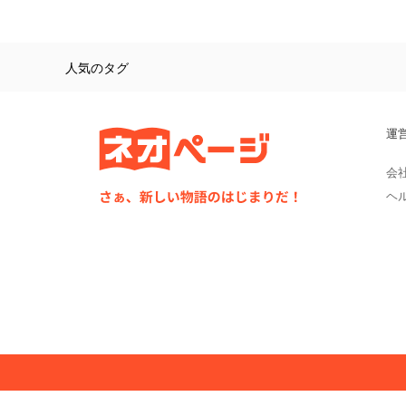
人気のタグ
運
会
ヘ