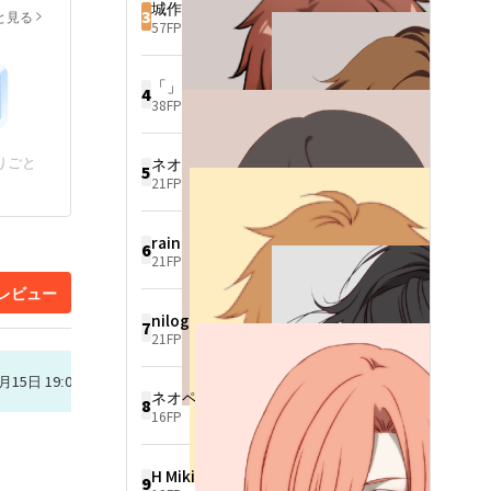
城作也
3
と見る
57FP
「」
4
38FP
りごと
ネオページTEVM6296
5
21FP
rain
6
21FP
レビュー
nilog
7
21FP
月15日 19:07
ネオページPIJE5838
8
16FP
H Miki
9