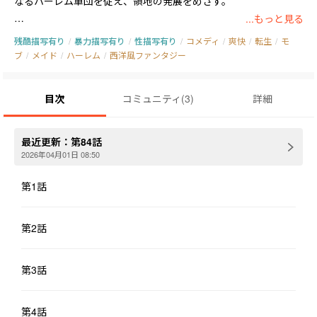
なるハーレム軍団を従え、領地の発展をめざす。

...もっと見る
　僕は、いつの間にか、転生していた。

残酷描写有り
/
暴力描写有り
/
性描写有り
/
コメディ
/
爽快
/
転生
/
モ
　中世ヨーロッパ風の剣と魔法と魔物がいる１８禁国盗りシミュ
ブ
/
メイド
/
ハーレム
/
西洋風ファンタジー
レーションゲームにだ。

　僕は絶望する。

目次
コミュニティ
(
3
)
詳細
　僕が転生したのは、超弱小領主にして、能力値も最低レベル。
人望ではマイナスの値を誇る、超雑魚・悪役領主のモブオだっ
た。

最近更新：
第84話
　しかも、多くの武将や兵士を配下にしたがえて戦う国盗りシミ
2026年04月01日 08:50
ュレーションゲームなのに、配下がメイドの１人しかいないとい
第1話
う最悪の状況だった。

　僕は、有能な美少女メイドたちを配下に加えていき、生き残り
をめざす。

第2話
（編集の方針により、しばらくの間、金曜日・土曜日の週２回更
第3話
新。すでに２０万字ほど書きためがあります）
第4話