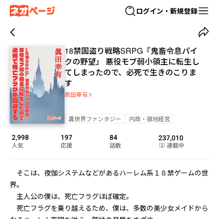
ログイン・新規登録
18禁国盗り戦略SRPG『鬼畜令息パイ
クの野望』 悪役モブ弱小領主に転生し
てしまったので、必死で生きのこりま
す
眞田幸有
異世界ファンタジー
内政・領地経営
2,998
197
84
237,010
人気
応援
話数
連載中
　そこは、夜伽システムなどがあるハーレム系１８禁ゲームの世
界。

　主人公の僕は、死亡フラグほぼ確定。

　死亡フラグを乗り越えるため、僕は、多数の美少女メイドから