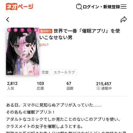
ログイン・新規登録
世界で一番『催眠アプリ』を使
独占先行
いこなせない男
gulu
恋愛
スクールラブ
2,812
103
67
215,457
人気
応援
話数
連載中
ある日、スマホに見知らぬアプリが入っていた……

その名も≪催眠アプリ≫！

アダルトなコミックでしか見たことのないこのアプリを使い、

クラスメイトの女子を催眠しようとする。
