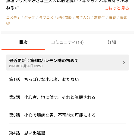
無理やり系が好きな主人公は服を脱がせながらどんな気持ちか尋
ねるが……

...もっと見る
声を震わせ、涙を流す彼女の姿を見て逃げ出してしまったのだ！

コメディ
/
ギャグ
/
ラブコメ
/
現代恋愛
/
男主人公
/
高校生
/
青春
/
催眠
二次元と三次元は違う……違うのだ！

術
そして物語はそこで終わらない。

≪催眠アプリ≫の開発者から≪催眠アプリ≫を使い、催眠させた
目次
コミュニティ
(
14
)
詳細
彼女を落とすよう半ば強制的に迫られる！

しかしこの≪催眠アプリ≫を切っ掛けに、様々なトラブルや他の
女子を催眠してしまう事態にも！？

最近更新：
第66話:レモン味の初めて
これは≪催眠アプリ≫という凄まじい力に振り回され、純愛ルー
2026年06月26日 09:50
トを走る物語である！
第1話：ちっぽけな小心者、勃たない
第2話：小心者、地に伏す。それと催眠される
第3話：小心で臆病な男、不可能を可能にする
第4話：思い出逃避