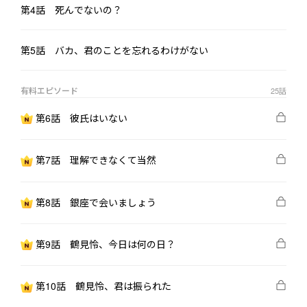
第4話 死んでないの？
「あなたの慈善オークションでの過去の不正……公開された
い？」

第5話 バカ、君のことを忘れるわけがない
だが、これはまだ始まりにすぎなかった。

有料エピソード
25
話
彼女が取り出した完璧な証拠の数々――

限定公開ストーリーのスクリーンショット、グループチャットの
第6話 彼氏はいない
履歴、ピンクダイヤ購入記録、掲示板での誹謗中傷の投稿元追
跡。

第7話 理解できなくて当然
それらが明らかになった瞬間、東京の名家たちは静まり返った。

第8話 銀座で会いましょう
そして、いつも彼女の後ろに立っていた男――高槻蓮司は、すでに弁
護士チームを動かし、すべての準備を整えていた。

第9話 鶴見怜、今日は何の日？
そう。

第10話 鶴見怜、君は振られた
彼女は最初から、誰かに救われるだけのシンデレラではなかっ