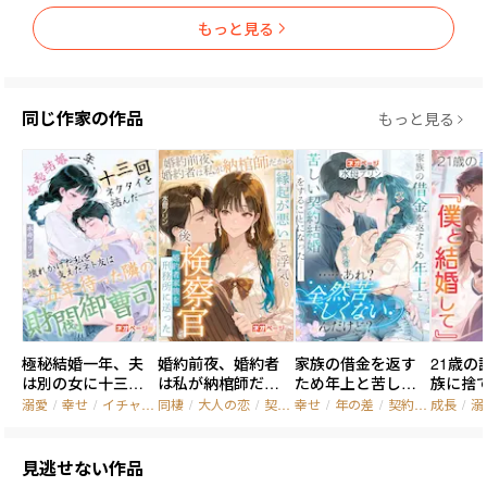
た。

もっと見る
彼女こそ、名門財閥・佐伯家唯一の後継者。

同じ作家の作品
彼女を傷つけた者たちに、必ず代償を払わせる――

もっと見る
すべてを覆す、復讐の女神だった。
極秘結婚一年、夫
婚約前夜、婚約者
家族の借金を返す
21歳の
は別の女に十三回
は私が納棺師だか
ため年上と苦しい
族に捨
ネクタイを結んだ――
ら縁起が悪いと浮
契約結婚をするこ
京で一
溺愛
/
幸せ
/
イチャイチャ
同棲
/
大人の恋
/
契約関係
幸せ
/
年の差
/
契約関係
成長
/
溺
壊れかけた私を支
気。後、検察官と
とになった――はずだ
が私に
えたネト友は五年
即婚し、15億の遺
った。……あれ？
と結婚
待った隣の財閥御
産を得て、婚約者家
全然苦しくないん
見逃せない作品
曹司
族を刑務所に送っ
だけど？