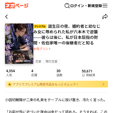
ログイン・新規登録
誕生日の夜、婚約者と幼なじ
プレミアム
み女に辱められた私が六本木で逆襲
——彼らは後に、私が日本屈指の財
閥・佐伯家唯一の後継者だと知る
水母プリン
恋愛
現代恋愛
4,354
4
30
50,671
人気
応援
話数
完結済
アプリでプレミアム限定作品をもっとチェック！
小田切朝陽が二束の札束をテーブルに投げ置き、冷たく言った。

「お前が怜に近づいた理由は金だって認めろ。そうすれば、この