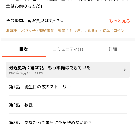
金はお前のものだ」

その瞬間、宮沢真央は笑った。

...もっと見る
お嬢様
/
ぶりっ子
/
婚約破棄
/
復讐
/
もう遅い
/
御曹司
/
逆転ヒロイン
そして――手にしていたケーキを、迷いなく彼の顔面へ叩きつけた。

目次
コミュニティ
(
1
)
詳細
次の瞬間。

クリームが飛び散り、氷水が浴びせられ、六本木最高級クラブは
最近更新：
第30話 もう準備はできていた
一瞬で修羅場と化した。

2026年07月10日 11:29
真央は長いテーブルの周囲を歩きながら、サラダ、デザート、飾
第1話 誕生日の夜のストーリー
り花……そこにあるものを一つずつ、かつて自分を嘲笑い、見下
してきた者たちへ投げつけていく。

第2話 教養
その行動には、すべて理由があった。

第3話 あなたって本当に空気読めないの？
「あなたの婚約者が浮気している証拠、私は持っているけど？」
