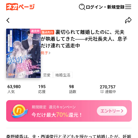
ログイン・新規登録
裏切られて離婚したのに、元夫
還元中
独占先行
が執着してきた——#元社長夫人、息子
だけ連れて逃走中
桃子
恋愛
結婚生活
63,980
195
98
270,757
人気
応援
話数
連載中
70%
今だけ最大
還元！
桑野綾香は、夫・西浦俊行と子どもを授かって結婚したが、妊娠