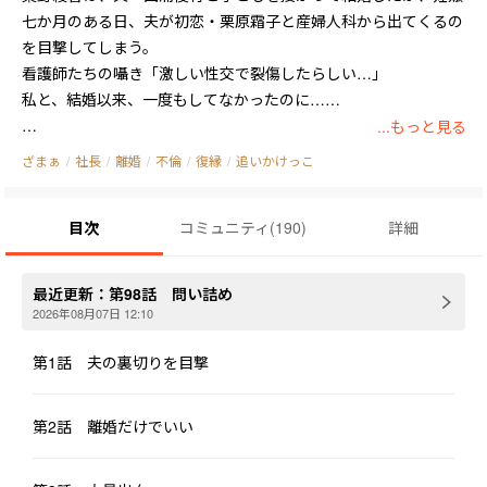
七か月のある日、夫が初恋・栗原霜子と産婦人科から出てくるの
を目撃してしまう。

看護師たちの囁き――「激しい性交で裂傷したらしい…」

私と、結婚以来、一度もしてなかったのに……

...もっと見る
離婚を切り出すと、俊行は冷笑を浮かべて言った。

ざまぁ
/
社長
/
離婚
/
不倫
/
復縁
/
追いかけっこ
「また何を企んでいる？」

目次
コミュニティ
(
190
)
詳細
出産当日、綾香が大量出血する時、俊行はあの女の誕生日を祝っ
ていた。

綾香は息子を隠し、離婚届にサインさせて、そのまま姿を消す――

最近更新：
第98話 問い詰め
2026年08月07日 12:10
やがてSNSでは世界中が騒然となる。

#西浦社長がフラれ、元社長夫人が息子を連れて逃走#

第1話 夫の裏切りを目撃
俊行は狂ったように彼女を探すが、目の前に立ちはだかるのは小
第2話 離婚だけでいい
さな男の子。

その顔は、まるで自分のコピーのようで――
