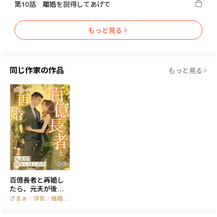
第10話 離婚を説得してあげて
もっと見る
同じ作家の作品
もっと見る
百億長者と再婚し
たら、元夫が後悔
しはじめた
ざまぁ
/
浮気
/
結婚生活