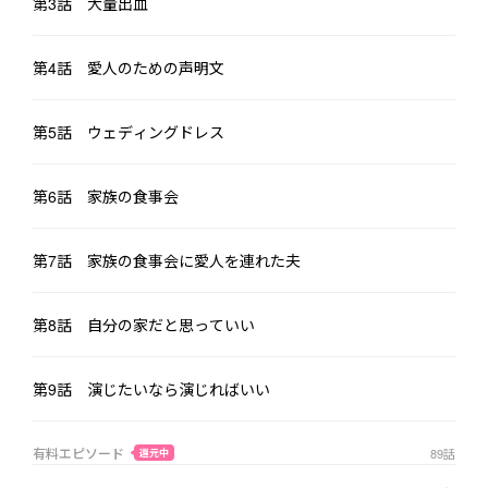
第3話 大量出血
「……綾香、それ、俺の子か？」

「もう離婚したのよ。今更聞くなんて、滑稽じゃない？」

第4話 愛人のための声明文
「じゃあ、やり直そう、復縁だ」

第5話 ウェディングドレス
「西浦社長」と彼女は微笑みながら一歩下がる。

「順番待ちの人が多いから、まず番号札を取ってね」

第6話 家族の食事会
その瞬間、俊行は背後から彼女を抱きしめ、声を震わせる。

第7話 家族の食事会に愛人を連れた夫
「ごめん、綾香。これからは家のこと、全部あなたに任せる。順
番、飛ばさせてくれないか？」

――余生をかけて、二度と彼女に辛い思いをさせないと誓った。
第8話 自分の家だと思っていい
第9話 演じたいなら演じればいい
有料エピソード
89
話
還元中