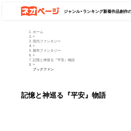
ジャンル
ランキング
新着作品
創作
ホーム
>
現代ファンタジー
>
都市ファンタジー
>
記憶と神巡る『平安』物語
>
ブックファン
記憶と神巡る『平安』物語