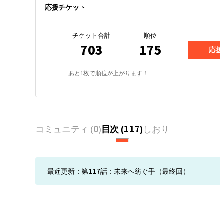
応援チケット
チケット合計
順位
703
175
応
あと
1
枚で順位が上がります！
コミュニティ (
0
)
目次 (
117
)
しおり
最近更新：
第117話：未来へ紡ぐ手（最終回）