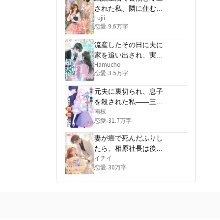
された私、隣に住む世
――血の繋がりを超えた深い
愛で結ばれた二人が、本物の
界一の大富豪に“命”とし
Fujii
家族になるまでの、波乱万丈
恋愛
9.6万字
·
て溺愛されるようにな
の痛快・逆転シンデレラスト
った
ーリー！

流産したその日に夫に
家を追い出され、実家
第2回逆転ヒロイン大賞　応
募作品。

に戻ると、兄たちは業
Hamucho
いつも応援ありがとうござい
恋愛
3.5万字
·
界の超大物だった
ます。
元夫に裏切られ、息子
を殺された私――三年
後、復讐のために帰っ
南枝
恋愛
31.7万字
·
てきた
妻が癌で死んだふりし
たら、相原社長は後悔
に狂って世界中で探し
イチイ
恋愛
30万字
·
始めた