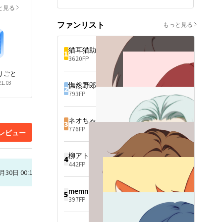
る）は、次の瞬間、奈落の底
途に愛した婚約者・千石栄太
の代償、払わせます―謎
と見る
へと突き落とされる。

（せんごく えいた）に手ひど
婚約者と社長令嬢から「婚約
の男に愛され始める
く裏切られ、親友の長坂志保
ファンリスト
は白紙」と言われ、すべてを
「女の子なら、おろすしかな
もっと見る
（ながさか しほ）にすべてを
奪われ下着姿で放り出される
いわ」

奪われた雨の夜、薫子の優し
如月璃子。

名家・加門家の義母から告げ
い心は完全に死んだ。 胸に
交換花譚 ―后に選ばれぬ
璃子を拾ったのは、甘いマス
られた、あまりに非道な宣
黒々とした復讐の炎を宿し、
猫耳猫助
1
者たちの館―
クの裏に秘密を隠した正体不
告。

血も涙も捨て去った美しき女
3620FP
架空の和風宮廷を舞台に、双
明の修理工・真壁 仁。

信じていた伯史は、母親の言
支配者へと闇落ちしていく薫
子の王子と姫が「交換花譚」
不思議な魅力を持つcrescent
いなりの救いようのないマザ
子。

りごと
という残酷な制度に巻き込ま
 moonの店主・真壁聖子との
コン男だったのだ。

彼女が復讐の道具として路地
21:03
憮然野郎
れる。

出会いが、璃子を美しく、冷
2
裏から拾い上げたのは、千石
793FP
后に選ばれなかった姫は復讐
徹に変身させる。

加門家の歪な家訓・夫婦別姓
たちにハメられてどん底にい
の炎を胸に、宮廷の闇を暴
仁と契約結婚を結び、極秘の
のせいで、芽瑠は未婚妻・未
た元・天才プランナーの氷室
く。

代行組織『Blue Code Studi
入籍。

蓮（ひむろ れん）だった。

裏切り、恋、策略、陰謀、歪
o』を始動。

孤立無援の絶望の中、産婦人
ネオちゃん0btxr1
さらに、薫子を狂信するメガ
3
んだ愛、冷たい愛…すべてが
自分を裏切った者たちへ、容
科で出会った八月朔日（ほづ
バンクの御曹司・有馬駿（あ
776FP
レビュー
交錯する禁断の後宮劇！

赦のない反撃を開始する。

み）不動産屋の看板息子・四
りま しゅん）も、自らの財力
「略奪者たちへ捧げた時間と
月一日星来（わたぬき てら）
と人脈を武器に、蓮への激し
本作品は、血生臭い権力闘争
コスト、利息をつけて、全額
の誠実な優しさだけが、芽瑠
い嫉妬を燃やしながら彼女の
柳アトム
など かなり過激な残酷描写、
4
返却請求させていただきま
の心に火を灯した。

復讐劇へと這い寄ってくる。

442FP
そして 深い心理描写 を多く
す」

【ドロドロの愛憎劇 × 闇落ち
月30日 00:12
含みます。

仁が見せる意外なほど深く、
――さらに、伯史の周囲にチ
強ヒロイン × 男のスパルタ育
物語を読み進める中で 心が重
甘い愛。

ラつく、怪しい女の影。

成・復讐劇、ここに開幕！】

く感じることや辛くなること
memn
やがて璃子は、彼が国内最大
5
もあります 。

財閥の若き代表・山城 陸であ
「このクズ共を、私の人生か
397FP
※5話からは他サイトで公開し
苦手な方はご注意ください。
ることを知る。

ら解雇する」

ていますため、ネオページ様
裏切り、復讐、至高の溺愛。

では完結フラグを立てさせて