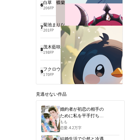
ITコンサルタントとしての知
白草 蝶蘭
6
8話からは、他サイトで公開
略を武器に、女社長への階段
206FP
中。

を駆け上がる。

ネオページさまでは、完結プ
しかし、成功の階段を上るに
ラグを立てさせていただきま
つれ、味方であるはずの星来
菊池まりな
した。
の「異様な執念」が牙を剥
7
201FP
き、二人の関係には不穏な亀
裂が走り始める。一体、何者
なのか？

裏で莫大な資産を動かす、正
茂木藍咲子
8
体不明の『隠れ投資家』

198FP
やがて、成功した芽瑠の前に
現れたのは、かつて芽瑠を陥
フクロウ
れ、伯史を奪って結婚したは
9
170FP
ずの二股女の無惨な姿だっ
た。

「助けて」と泣きつく彼女に
対し、芽瑠は最高に美しい微
見逃せない作品
笑みで告げる。

「――なら、汐里さんの夫・
婚約者が初恋の相手の
伯史を私の専属秘書として、
ために私を平手打ちし
利用させてもらうわ」

たので、私は振り返っ
もも
芽瑠、汐里の子どもたちまで
恋愛
4.2万字
·
て豪門の御曹司と契約
も同じ運命に進んでしまうの
結婚した
か？

結婚生活で公然と冷遇