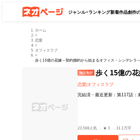
ジャンル
ランキング
新着作品
創作
ホーム
>
恋愛
>
オフィスラブ
>
歩く15億の花嫁～契約婚約から始まるオフィス・シンデレラ
歩く15億の
独占先行
恋愛
オフィスラブ
|
完結済
・
最近更新：
第117話
・
・
23,508
人気
★
3
31.1万字