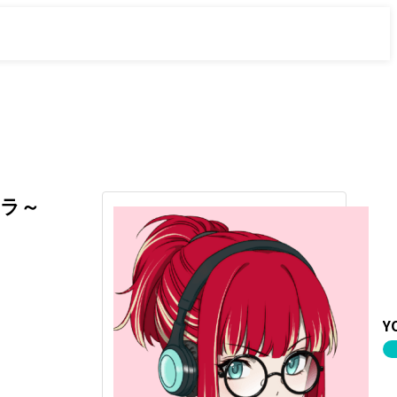
レラ～
Y