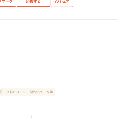
クマーク
応援する
シェア
司
逆転ヒロイン
契約結婚
令嬢