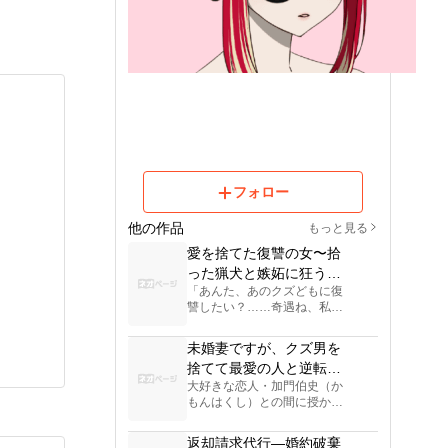
フォロー
他の作品
もっと見る
愛を捨てた復讐の女〜拾
った猟犬と嫉妬に狂う御
「あんた、あのクズどもに復
曹司を従え、元婚約者ど
讐したい？……奇遇ね、私も
もを地獄へ突き落とす〜
あんたと同じ奴らを地獄に落
としたいの。なら今日から私
未婚妻ですが、クズ男を
が、あんたの飼い主になって
捨てて最愛の人と逆転結
あげる。死ぬ気で私に尽くし
大好きな恋人・加門伯史（か
なさい」

婚・女社長になります
もんはくし）との間に授かっ
大手財閥の令嬢であり、敏腕
た新しい命。幸せの絶頂にい
投資家でもある御堂薫子（み
たはずの知名芽瑠（ちなめ
どう かおるこ）。 かつて一
返却請求代行―婚約破棄