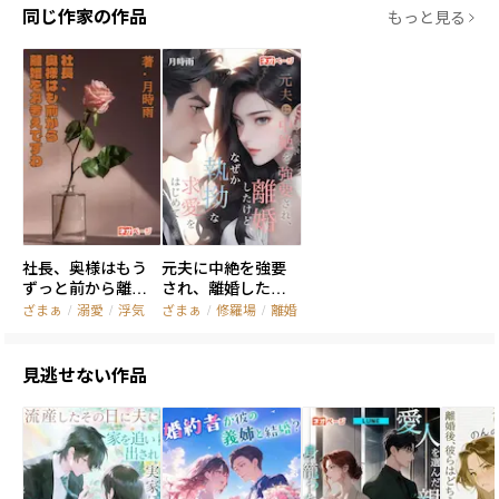
同じ作家の作品
もっと見る
社長、奥様はもう
元夫に中絶を強要
ずっと前から離婚
され、離婚したけ
をお考えですわ
ど、なぜか執拗な求
ざまぁ
/
溺愛
/
浮気
ざまぁ
/
修羅場
/
離婚
愛をはじめてくる
見逃せない作品