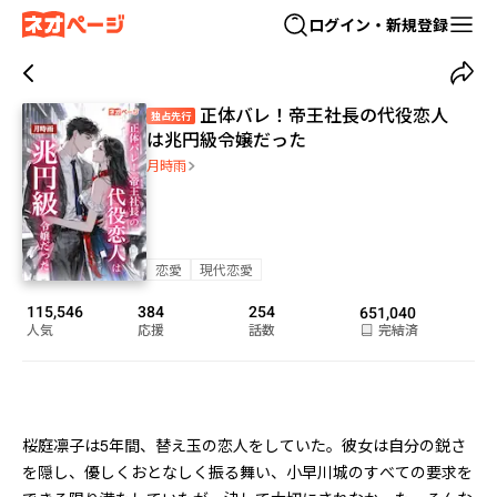
ログイン・新規登録
正体バレ！帝王社長の代役恋人
独占先行
は兆円級令嬢だった
月時雨
恋愛
現代恋愛
115,546
384
254
651,040
人気
応援
話数
完結済
桜庭凛子は5年間、替え玉の恋人をしていた。彼女は自分の鋭さ
を隠し、優しくおとなしく振る舞い、小早川城のすべての要求を