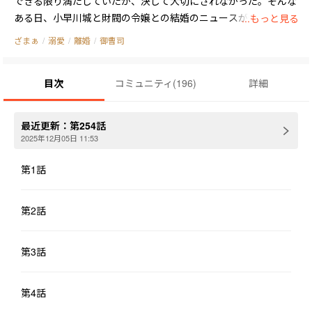
できる限り満たしていたが、決して大切にされなかった。そんな
ある日、小早川城と財閥の令嬢との結婚のニュースが伝わってき
...もっと見る
た。おとなしい替え玉役はもう演じず、瞬時にクズ男を振り払
ざまぁ
/
溺愛
/
離婚
/
御曹司
い、妊娠したお腹を隠して姿を消した。5年後、彼女は姿を変
え、千億の財団の後継者となり、資本界でみんなに崇拝される投
目次
コミュニティ
(
196
)
詳細
資の神となった。再会したとき、5年間探し続け、5年間狂ってい
たある人が、プライドと誇りを捨て、卑屈にお願いした。「おと
なしくして、私を捨てないで……」
最近更新：
第254話
2025年12月05日 11:53
第1話
第2話
第3話
第4話