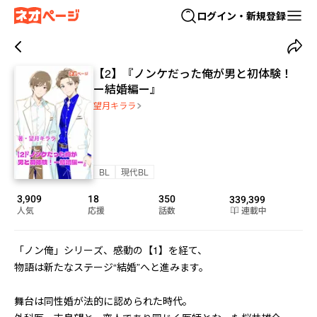
ログイン・新規登録
【2】『ノンケだった俺が男と初体験！
ー結婚編ー』
望月キララ
BL
現代BL
3,909
18
350
339,399
人気
応援
話数
連載中
「ノン俺」シリーズ、感動の【1】を経て、

物語は新たなステージ――“結婚”へと進みます。

舞台は同性婚が法的に認められた時代。
