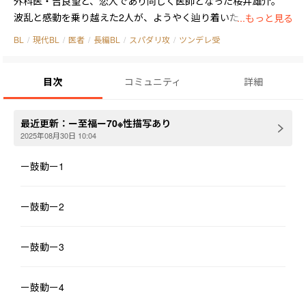
外科医・吉良望と、恋人であり同じく医師となった桜井雄介。

波乱と感動を乗り越えた2人が、ようやく辿り着いた「婚約」と
...もっと見る
いう答え。

BL
/
現代BL
/
医者
/
長編BL
/
スパダリ攻
/
ツンデレ受
しかし、社会の偏見や家族との葛藤、そして――雄介の“記憶喪失”と
いう思わぬ試練が、ふたりの前に立ちはだかります。

目次
コミュニティ
詳細
「結婚って、紙切れ一枚じゃない。心が一緒にあるかどうかなん
だ――」

最近更新：
ー至福ー70※性描写あり
2025年08月30日 10:04
記憶を失った雄介は、望との結婚さえ覚えていない。

それでも望は、もう一度、雄介と恋をすることを決意する。

ー鼓動ー1
涙と愛と再出発の物語。

ー鼓動ー2
望の一人称で静かに、けれど確かに綴られる、【2】「ノン俺ー
結婚編ー」始動。
ー鼓動ー3
ー鼓動ー4