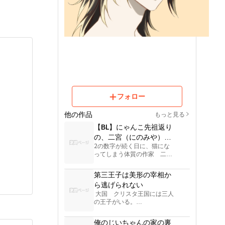
フォロー
他の作品
もっと見る
【BL】にゃんこ先祖返り
の、二宮（にのみや）先
2の数字が続く日に、猫にな
生
ってしまう体質の作家　二
宮　実也（にのみや　み
や）。

第三王子は美形の宰相か
隠しているが、友達で俳優 春
ら逃げられない
日　誉（かすが　ほまれ）に
 大国　クリスタ王国には三人
見つかりそうになる。

の王子がいる。

第一王子カイヤは王太子。女
不定期連載

神に『智』の加護をもらい隣
俺のじいちゃんの家の裏