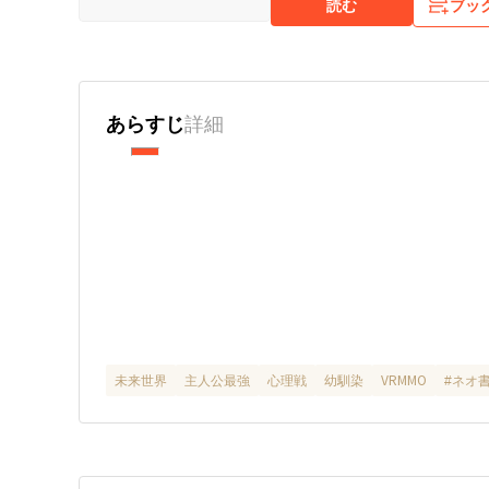
読む
ブッ
あらすじ
詳細
未来世界
主人公最強
心理戦
幼馴染
VRMMO
#ネオ