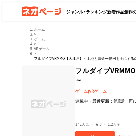
ジャンル
ランキング
新着作品
創作
ホーム
>
ゲーム
>
VRゲーム
>
フルダイブVRMMO【大江戸】～土地と賞金一億円を手にする
フルダイブVRMM
～
ゲーム
VRゲーム
|
連載中
・
最近更新：
第6話 再
・
・
142
人気
★
0
1.2万字