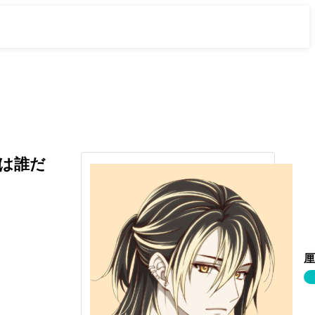
のは誰だ
厘