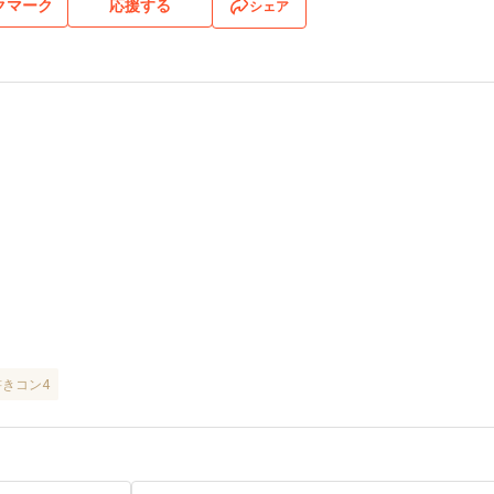
クマーク
応援する
シェア
書きコン4