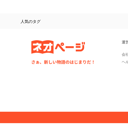
人気のタグ
運
会
ヘ