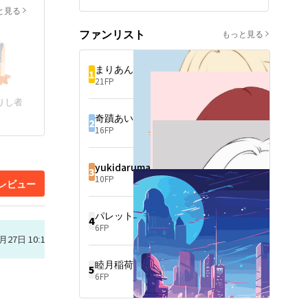
国の姫と結婚。子供が生まれ
執着系男子×猫体質男子
山にダンジョンが見つか
と見る
て将来は安泰。

中学二年の夏休み。俺は、じ
第二王子ガイは『戦』の加護
った！
ファンリスト
いちゃんの住んでいる田舎へ
をもらい、騎士団団長へ。

もっと見る
遊びに行った。

第三王子の俺、カイルは上の
一年前にばあちゃんを亡くし
兄たちには学業も体力も敵わ
て、落ち込んでいるじいちゃ
なかった。

まりあんぬ
1
んのために動画配信を勧めて
21FP
みた。盆栽や自然の風景に少
　もう母（王妃）譲りの美貌
しずつ視聴者が増えていっ
で微笑むしかない。いつから
りし者
た。

か【微笑みの王子】と言われ
奇蹟あい
ある日、偶然じいちゃんの家
て老若男女問わず人気がある
2
16FP
の裏山にダンジョンを見つけ
らしい。俺はイメージを崩さ
てしまった。じいちゃんと一
ないように猫かぶりして過ご
緒にそこへ入ってみると…？
してきた。

　だがいつもしつこく絡んで
yukidaruma
3
くる奴がいる。美形の宰相　
10FP
レビュー
アレックス。

奴はそこにいるだけでキラキ
ラとライトが当たっているよ
パレット太郎
4
うなオーラを振りまき、視線
6FP
が合えば男女問わず魅了する
月27日 10:10
という魔性の男。

俺の十八歳の【成人の儀】に
睦月稲荷
奴が数年ぶりに帰ってき
5
て…。

6FP